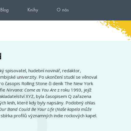
Blog
Knihy
O nás
d
ký spisovatel, hudební novinář, redaktor,
mbijské univerzity. Po ukončení studií se věnoval
ro časopis Rolling Stone či deník The New York
fie
Nirvana: Come as You Are
z roku 1993, jejíž
nakladatelství XYZ, byla časopisem Q zařazena
ých knih, které kdy byly napsány. Podobný ohlas
Our Band Could Be Your Life
(
Naše kapela může
 sbírka profilů významných indie rockových kapel.