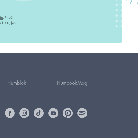
jů
. S tvými
 tom, jak
Humblok
HumbookMag