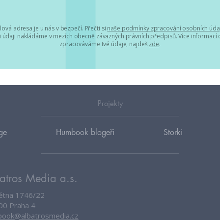
lová adresa je u nás v bezpečí. Přečti si
naše podmínky zpracování osobních úda
 údaji nakládáme v mezích obecně závazných právních předpisů. Více informací o
zpracováváme tvé údaje, najdeš
zde
.
Projekty
ge
Humbook blogeři
Storki
atros Media a.s.
větna 1746/22
00 Praha 4
ook@albatrosmedia.cz