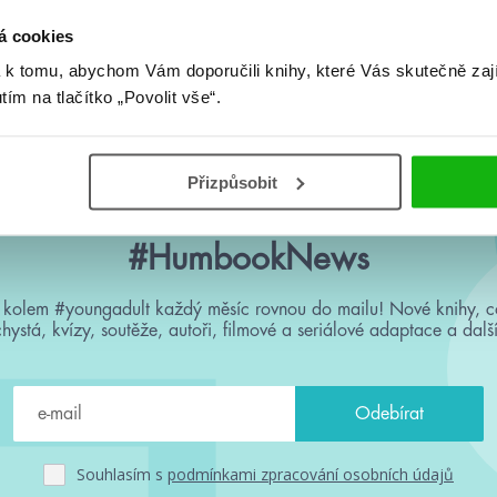
á cookies
 k tomu, abychom Vám doporučili knihy, které Vás skutečně zaj
Žádné knihy nenalezeny.
utím na tlačítko „Povolit vše“.
Přizpůsobit
#HumbookNews
 kolem #youngadult každý měsíc rovnou do mailu! Nové knihy, c
chystá, kvízy, soutěže, autoři, filmové a seriálové adaptace a další
Souhlasím s
podmínkami zpracování osobních údajů