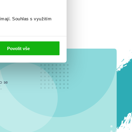
ímají.
Souhlas s využitím
Povolit vše
o se
.