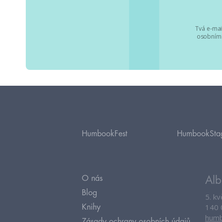
Tvá e-mai
osobními
HumbookFest
HumbookSta
O nás
Alb
Blog
5. k
140 
Knihy
humb
Zásady ochrany osobních údajů