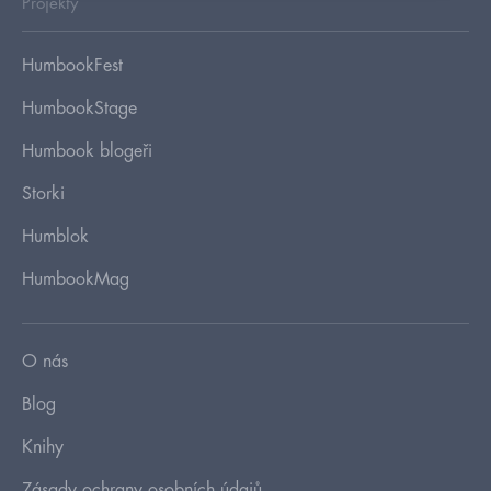
Projekty
HumbookFest
HumbookStage
Humbook blogeři
Storki
Humblok
HumbookMag
O nás
Blog
Knihy
Zásady ochrany osobních údajů