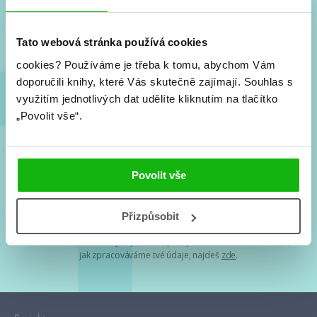
Nové knihy, co se chystá, kvízy, soutěže, autoři, filmové
a seriálové adaptace a další.
Tato webová stránka používá cookies
cookies?
Používáme je třeba k tomu, abychom Vám
doporučili knihy, které Vás skutečně zajímají.
Souhlas s
využitím jednotlivých dat udělíte kliknutím na tlačítko
„Povolit vše“.
Souhlasím s
podmínkami zpracování osobních údajů
Povolit vše
Tvá e-mailová adresa je u nás v bezpečí. Přečti si
naše podmínky
Přizpůsobit
zpracování osobních údajů
. S tvými osobními údaji nakládáme v
mezích obecně závazných právních předpisů. Více informací o tom,
jak zpracováváme tvé údaje, najdeš
zde
.