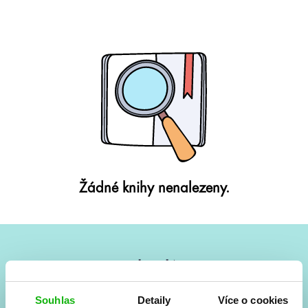
Žádné knihy nenalezeny.
#HumbookNews
Vše kolem #youngadult každý měsíc rovnou do mailu!
Souhlas
Detaily
Více o cookies