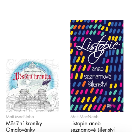
Matt MacNabb
Matt MacNabb
Měsíční kroniky –
Listopie aneb
Omalovánky
seznamové šílenství