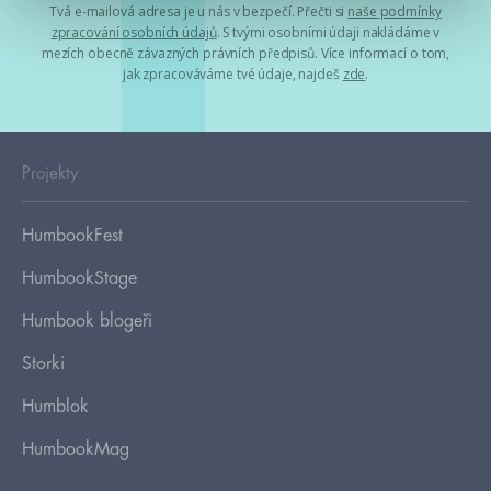
Tvá e-mailová adresa je u nás v bezpečí. Přečti si
naše podmínky
zpracování osobních údajů
. S tvými osobními údaji nakládáme v
mezích obecně závazných právních předpisů. Více informací o tom,
jak zpracováváme tvé údaje, najdeš
zde
.
Projekty
HumbookFest
HumbookStage
Humbook blogeři
Storki
Humblok
HumbookMag