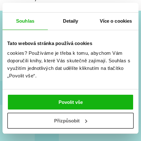
Souhlas
Detaily
Více o cookies
#HumbookNews
Tato webová stránka používá cookies
Vše kolem #youngadult každý měsíc rovnou do mailu!
Nové knihy, co se chystá, kvízy, soutěže, autoři, filmové
cookies?
Používáme je třeba k tomu, abychom Vám
a seriálové adaptace a další.
doporučili knihy, které Vás skutečně zajímají.
Souhlas s
využitím jednotlivých dat udělíte kliknutím na tlačítko
„Povolit vše“.
Povolit vše
Souhlasím s
podmínkami zpracování osobních údajů
Přizpůsobit