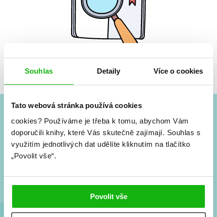
Žádné knihy nenalezeny.
Souhlas
Detaily
Více o cookies
Tato webová stránka používá cookies
cookies?
Používáme je třeba k tomu, abychom Vám
#HumbookNews
doporučili knihy, které Vás skutečně zajímají.
Souhlas s
využitím jednotlivých dat udělíte kliknutím na tlačítko
Vše kolem #youngadult každý měsíc rovnou do mailu!
„Povolit vše“.
Nové knihy, co se chystá, kvízy, soutěže, autoři, filmové
a seriálové adaptace a další.
Povolit vše