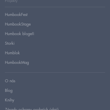
Projekty
HumbookFest
HumbookStage
Humbook blogeři
Storki
Humblok
HumbookMag
O nás
Blog
Knihy
Zásady ochrany osobních údajů