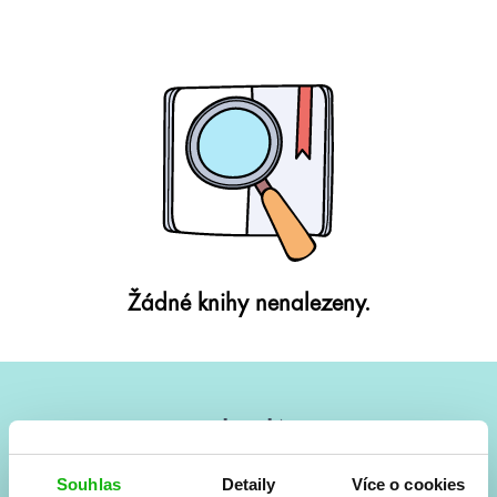
Žádné knihy nenalezeny.
#HumbookNews
Vše kolem #youngadult každý měsíc rovnou do mailu!
Souhlas
Detaily
Více o cookies