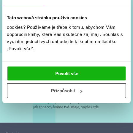
Nové knihy, co se chystá, kvízy, soutěže, autoři, filmové
a seriálové adaptace a další.
Tato webová stránka používá cookies
cookies?
Používáme je třeba k tomu, abychom Vám
doporučili knihy, které Vás skutečně zajímají.
Souhlas s
využitím jednotlivých dat udělíte kliknutím na tlačítko
„Povolit vše“.
Souhlasím s
podmínkami zpracování osobních údajů
Povolit vše
Tvá e-mailová adresa je u nás v bezpečí. Přečti si
naše podmínky
Přizpůsobit
zpracování osobních údajů
. S tvými osobními údaji nakládáme v
mezích obecně závazných právních předpisů. Více informací o tom,
jak zpracováváme tvé údaje, najdeš
zde
.