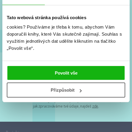
Nové knihy, co se chystá, kvízy, soutěže, autoři, filmové
a seriálové adaptace a další.
Tato webová stránka používá cookies
cookies?
Používáme je třeba k tomu, abychom Vám
doporučili knihy, které Vás skutečně zajímají.
Souhlas s
využitím jednotlivých dat udělíte kliknutím na tlačítko
„Povolit vše“.
Souhlasím s
podmínkami zpracování osobních údajů
Povolit vše
Tvá e-mailová adresa je u nás v bezpečí. Přečti si
naše podmínky
Přizpůsobit
zpracování osobních údajů
. S tvými osobními údaji nakládáme v
mezích obecně závazných právních předpisů. Více informací o tom,
jak zpracováváme tvé údaje, najdeš
zde
.