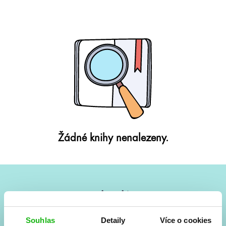
Žádné knihy nenalezeny.
#HumbookNews
Vše kolem #youngadult každý měsíc rovnou do mailu!
Souhlas
Detaily
Více o cookies