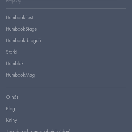
Projekty
HumbookFest
HumbookStage
Humbook blogeři
Storki
Humblok
HumbookMag
O nás
Blog
Knihy
Zásady ochrany osobních údajů