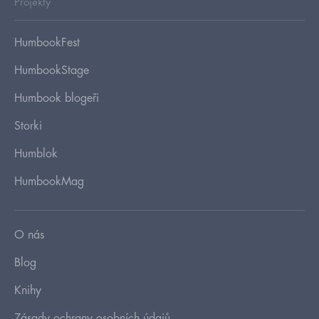
Projekty
HumbookFest
HumbookStage
Humbook blogeři
Storki
Humblok
HumbookMag
O nás
Blog
Knihy
Zásady ochrany osobních údajů