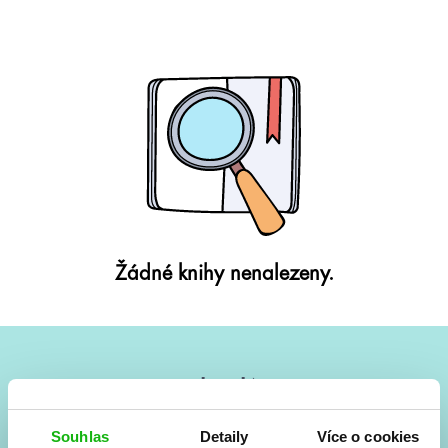
Žádné knihy nenalezeny.
#HumbookNews
Vše kolem #youngadult každý měsíc rovnou do mailu!
Souhlas
Detaily
Více o cookies