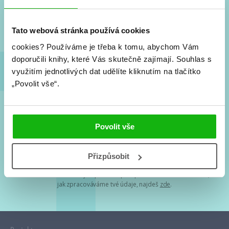
Nové knihy, co se chystá, kvízy, soutěže, autoři, filmové
a seriálové adaptace a další.
Tato webová stránka používá cookies
cookies?
Používáme je třeba k tomu, abychom Vám
doporučili knihy, které Vás skutečně zajímají.
Souhlas s
využitím jednotlivých dat udělíte kliknutím na tlačítko
„Povolit vše“.
Souhlasím s
podmínkami zpracování osobních údajů
Povolit vše
Tvá e-mailová adresa je u nás v bezpečí. Přečti si
naše podmínky
Přizpůsobit
zpracování osobních údajů
. S tvými osobními údaji nakládáme v
mezích obecně závazných právních předpisů. Více informací o tom,
jak zpracováváme tvé údaje, najdeš
zde
.