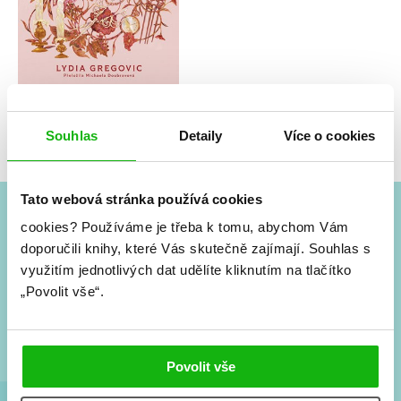
Lydia Gregovic
Čarohedvábná nevěsta
Souhlas
Detaily
Více o cookies
Tato webová stránka používá cookies
cookies?
Používáme je třeba k tomu, abychom Vám
#HumbookNews
doporučili knihy, které Vás skutečně zajímají.
Souhlas s
využitím jednotlivých dat udělíte kliknutím na tlačítko
Vše kolem #youngadult každý měsíc rovnou do mailu!
„Povolit vše“.
Nové knihy, co se chystá, kvízy, soutěže, autoři, filmové
a seriálové adaptace a další.
Povolit vše