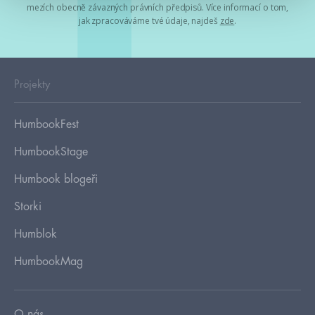
mezích obecně závazných právních předpisů. Více informací o tom,
jak zpracováváme tvé údaje, najdeš
zde
.
Projekty
HumbookFest
HumbookStage
Humbook blogeři
Storki
Humblok
HumbookMag
O nás