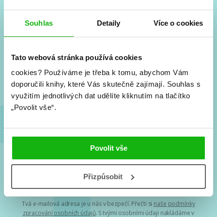
Souhlas
Detaily
Více o cookies
#HumbookNews
Vše kolem #youngadult každý měsíc rovnou do mailu!
Tato webová stránka používá cookies
Nové knihy, co se chystá, kvízy, soutěže, autoři, filmové
a seriálové adaptace a další.
cookies?
Používáme je třeba k tomu, abychom Vám
doporučili knihy, které Vás skutečně zajímají.
Souhlas s
využitím jednotlivých dat udělíte kliknutím na tlačítko
„Povolit vše“.
Povolit vše
Souhlasím s
podmínkami zpracování osobních údajů
Přizpůsobit
Tvá e-mailová adresa je u nás v bezpečí. Přečti si
naše podmínky
zpracování osobních údajů
. S tvými osobními údaji nakládáme v