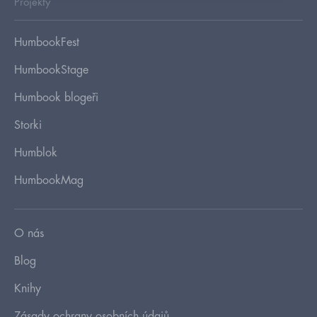
Projekty
HumbookFest
HumbookStage
Humbook blogeři
Storki
Humblok
HumbookMag
O nás
Blog
Knihy
Zásady ochrany osobních údajů