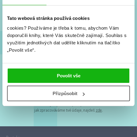
Nové knihy, co se chystá, kvízy, soutěže, autoři, filmové
a seriálové adaptace a další.
Tato webová stránka používá cookies
cookies?
Používáme je třeba k tomu, abychom Vám
doporučili knihy, které Vás skutečně zajímají.
Souhlas s
využitím jednotlivých dat udělíte kliknutím na tlačítko
„Povolit vše“.
Souhlasím s
podmínkami zpracování osobních údajů
Povolit vše
Tvá e-mailová adresa je u nás v bezpečí. Přečti si
naše podmínky
Přizpůsobit
zpracování osobních údajů
. S tvými osobními údaji nakládáme v
mezích obecně závazných právních předpisů. Více informací o tom,
jak zpracováváme tvé údaje, najdeš
zde
.