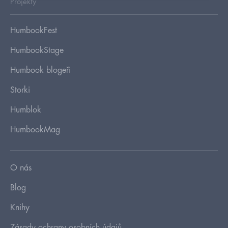
Projekty
HumbookFest
HumbookStage
Humbook blogeři
Storki
Humblok
HumbookMag
O nás
Blog
Knihy
Zásady ochrany osobních údajů