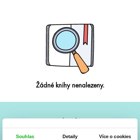
Žádné knihy nenalezeny.
#HumbookNews
Vše kolem #youngadult každý měsíc rovnou do mailu!
Souhlas
Detaily
Více o cookies