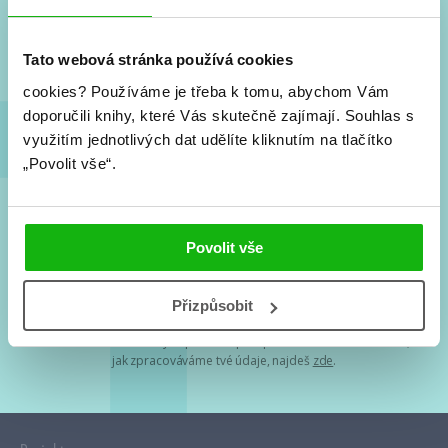
Nové knihy, co se chystá, kvízy, soutěže, autoři, filmové
a seriálové adaptace a další.
Tato webová stránka používá cookies
cookies?
Používáme je třeba k tomu, abychom Vám
doporučili knihy, které Vás skutečně zajímají.
Souhlas s
využitím jednotlivých dat udělíte kliknutím na tlačítko
„Povolit vše“.
Souhlasím s
podmínkami zpracování osobních údajů
Povolit vše
Tvá e-mailová adresa je u nás v bezpečí. Přečti si
naše podmínky
Přizpůsobit
zpracování osobních údajů
. S tvými osobními údaji nakládáme v
mezích obecně závazných právních předpisů. Více informací o tom,
jak zpracováváme tvé údaje, najdeš
zde
.