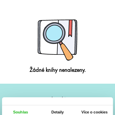
Žádné knihy nenalezeny.
#HumbookNews
Vše kolem #youngadult každý měsíc rovnou do mailu!
Souhlas
Detaily
Více o cookies