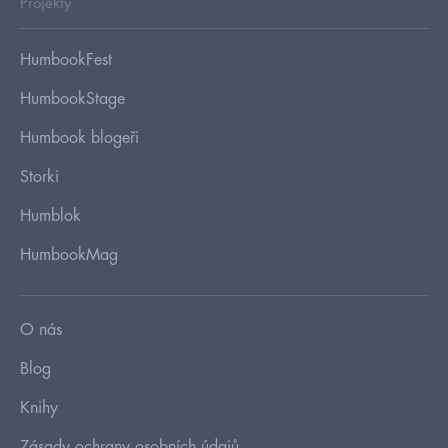
Projekty
HumbookFest
HumbookStage
Humbook blogeři
Storki
Humblok
HumbookMag
O nás
Blog
Knihy
Zásady ochrany osobních údajů