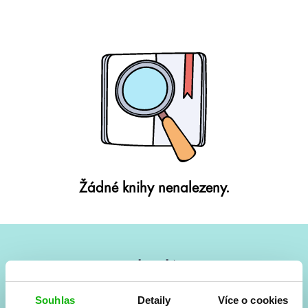
Žádné knihy nenalezeny.
#HumbookNews
Vše kolem #youngadult každý měsíc rovnou do mailu!
Souhlas
Detaily
Více o cookies