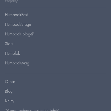
Projekty
HumbookFest
HumbookStage
Humbook blogeři
Storki
Humblok
HumbookMag
O nás
Blog
Knihy
Zásady ochrany osobních údajů