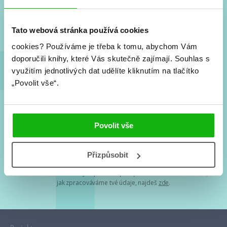
Nové knihy, co se chystá, kvízy, soutěže, autoři, filmové
a seriálové adaptace a další.
Tato webová stránka používá cookies
cookies?
Používáme je třeba k tomu, abychom Vám
doporučili knihy, které Vás skutečně zajímají.
Souhlas s
využitím jednotlivých dat udělíte kliknutím na tlačítko
„Povolit vše“.
Souhlasím s
podmínkami zpracování osobních údajů
Povolit vše
Tvá e-mailová adresa je u nás v bezpečí. Přečti si
naše podmínky
Přizpůsobit
zpracování osobních údajů
. S tvými osobními údaji nakládáme v
mezích obecně závazných právních předpisů. Více informací o tom,
jak zpracováváme tvé údaje, najdeš
zde
.