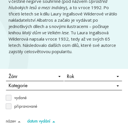
v češtině nejprve souhrnně (pod názvem
Uprostřed
hlubokých lesů a mezi Indiány
), a to v roce 1992. Po
třiceti letech se k dílu Laury Ingallsové Wilderové vrátilo
nakladatelství Albatros a začalo je vydávat po
jednotlivých dílech a s novými ilustracemi – počínaje
knihou
Malý dům ve Velkém lese
. Tu Laura Ingallsová
Wilderová napsala v roce 1932, tedy až ve svých 65
letech. Následovalo dalších osm dílů, které své autorce
zajistily celosvětovou popularitu.
Žánr
Rok
Kategorie
vydané
připravované
název
datum vydání