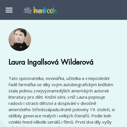
Laura Ingallsová Wilderová
Tato spisovatelka, novinářka, učitelka a v neposlední
řadě farmářka se díky svým autobiografickým knížkám
stala jednou z nejvýznamnějších amerických autorek
literatury pro děti. Knižní sérii, v níž Laura popisuje
radosti i strasti dětství a dospívání v divočině
amerického Středozápadu druhé poloviny 19. století, si
oblíbily generace malých i velkých čtenářů. Podle knih
vzniklo hned několik seriálů i filmů. První dva díly vyšly