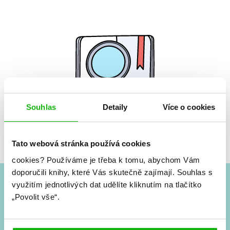
Souhlas
Detaily
Více o cookies
Žádné knihy nenalezeny.
Tato webová stránka používá cookies
cookies?
Používáme je třeba k tomu, abychom Vám
doporučili knihy, které Vás skutečně zajímají.
Souhlas s
využitím jednotlivých dat udělíte kliknutím na tlačítko
#HumbookNews
„Povolit vše“.
Vše kolem #youngadult každý měsíc rovnou do mailu!
Nové knihy, co se chystá, kvízy, soutěže, autoři, filmové