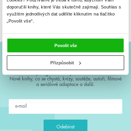
doporučili knihy, které Vás skutečně zajímají.
Souhlas s
využitím jednotlivých dat udělíte kliknutím na tlačítko
Kiran Millwood Hargrave
„Povolit vše“.
Ostrov na konci všeho
Povolit vše
#HumbookNews
Přizpůsobit
Vše kolem #youngadult každý měsíc rovnou do mailu!
Nové knihy, co se chystá, kvízy, soutěže, autoři, filmové
a seriálové adaptace a další.