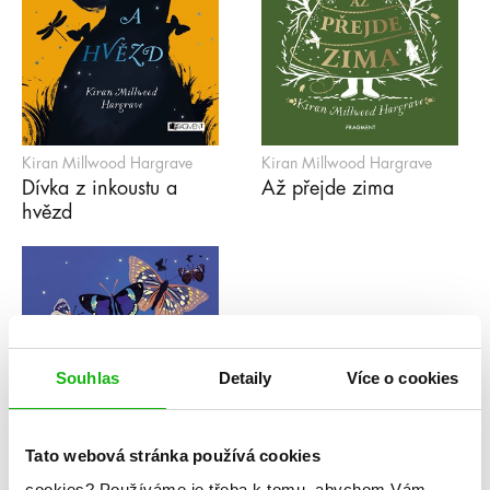
Kiran Millwood Hargrave
Kiran Millwood Hargrave
Dívka z inkoustu a
Až přejde zima
hvězd
Souhlas
Detaily
Více o cookies
Tato webová stránka používá cookies
cookies?
Používáme je třeba k tomu, abychom Vám