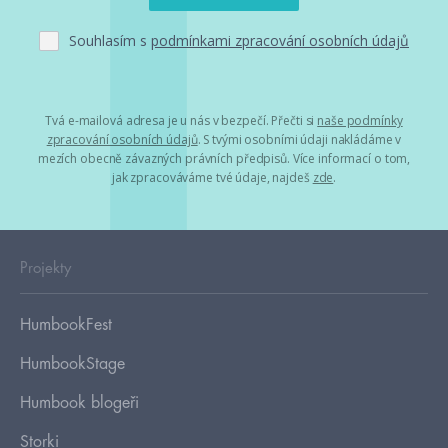
Souhlasím s
podmínkami zpracování osobních údajů
Tvá e-mailová adresa je u nás v bezpečí. Přečti si
naše podmínky
zpracování osobních údajů
. S tvými osobními údaji nakládáme v
mezích obecně závazných právních předpisů. Více informací o tom,
jak zpracováváme tvé údaje, najdeš
zde
.
Projekty
HumbookFest
HumbookStage
Humbook blogeři
Storki