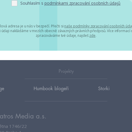
Souhlasím s
podmínkami zpracování osobních údajů
lová adresa je u nás v bezpečí. Přečti si
naše podmínky zpracování osobních úda
 údaji nakládáme v mezích obecně závazných právních předpisů. Více informací o
zpracováváme tvé údaje, najdeš
zde
.
Projekty
ge
Humbook blogeři
Storki
atros Media a.s.
větna 1746/22