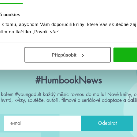
á cookies
 k tomu, abychom Vám doporučili knihy, které Vás skutečně zaj
utím na tlačítko „Povolit vše“.
Přizpůsobit
#HumbookNews
 kolem #youngadult každý měsíc rovnou do mailu! Nové knihy, c
chystá, kvízy, soutěže, autoři, filmové a seriálové adaptace a další