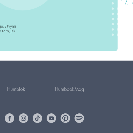
jů
. S tvými
 tom, jak
Humblok
HumbookMag