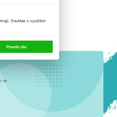
ímají.
Souhlas s využitím
Povolit vše
o se
.