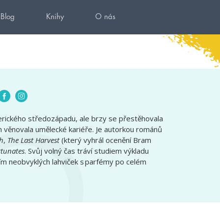
Blog
Knihy
O nás
erického středozápadu, ale brzy se přestěhovala
 věnovala umělecké kariéře. Je autorkou románů
h
,
The Last Harvest
(který vyhrál ocenění Bram
tunates
. Svůj volný čas tráví studiem výkladu
ím neobvyklých lahviček s parfémy po celém