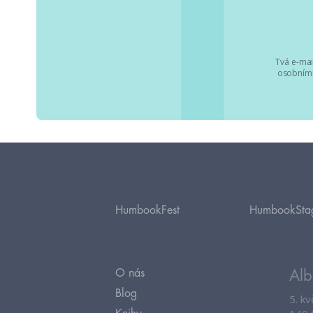
Tvá e-mai
osobními
HumbookFest
HumbookSta
O nás
Alb
Blog
5. k