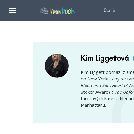
Domů
Kim Liggettová
Kim Liggett pochází z am
do New Yorku, aby se tam
Blood and Salt
,
Heart of As
Stoker Award) a
The Unfor
tarotových karet a hledán
Manhattanu.