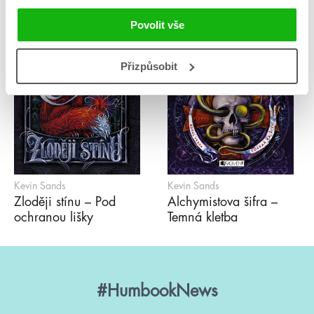
Povolit vše
Přizpůsobit
Kevin Sands
Kevin Sands
Zloději stínu – Pod
Alchymistova šifra –
ochranou lišky
Temná kletba
#HumbookNews