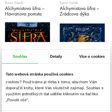
Kevin Sands
Kevin Sands
Alchymistova šifra –
Alchymistova šifra –
Havranova pomsta
Zrádcova dýka
Souhlas
Detaily
Více o cookies
Tato webová stránka používá cookies
cookies?
Používáme je třeba k tomu, abychom Vám
doporučili knihy, které Vás skutečně zajímají.
Souhlas s
Kevin Sands
Kevin Sands
využitím jednotlivých dat udělíte kliknutím na tlačítko
Alchymistova šifra –
Zloději stínu –
„Povolit vše“.
Volání přízraku
Tajemství dračích mečů