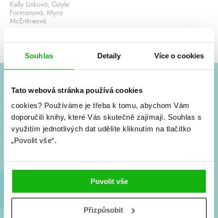
Kelly Linková, Gayle
Formanová, Myra
McEntireová
Dárek z pravé lásky:
12 zimních políbení
Souhlas
Detaily
Více o cookies
Tato webová stránka používá cookies
#HumbookNews
cookies?
Používáme je třeba k tomu, abychom Vám
Vše kolem #youngadult každý měsíc rovnou do mailu!
doporučili knihy, které Vás skutečně zajímají.
Souhlas s
Nové knihy, co se chystá, kvízy, soutěže, autoři, filmové
využitím jednotlivých dat udělíte kliknutím na tlačítko
a seriálové adaptace a další.
„Povolit vše“.
Povolit vše
Přizpůsobit