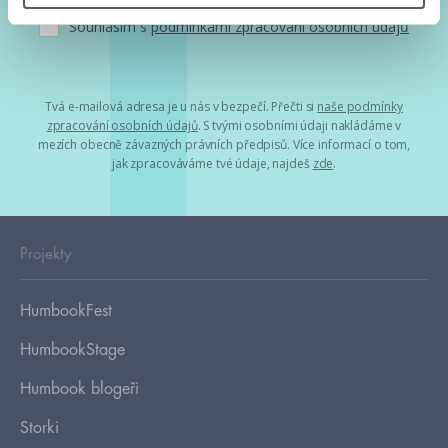
Souhlasím s
podmínkami zpracování osobních údajů
Tvá e-mailová adresa je u nás v bezpečí. Přečti si
naše podmínky
zpracování osobních údajů
. S tvými osobními údaji nakládáme v
mezích obecně závazných právních předpisů. Více informací o tom,
jak zpracováváme tvé údaje, najdeš
zde
.
Projekty
HumbookFest
HumbookStage
Humbook blogeři
Storki