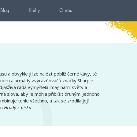
Blog
Knihy
O nás
su a obvykle ji lze nalézt poblíž černé kávy, té
veneru a armády zvýrazňovačů značky Sharpie.
djakživa ráda vymýšlela imaginární světy a
ná slova, aby je mohla přiblížit druhým. Jednoho
ombinuje tohle všechno, a tak se zrodila její
án
Hrady z písku
.