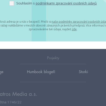
Souhlasím s
podmínkami zpracování osobních údajů
lová adresa je u nás v bezpečí. Přečti si
naše podmínky zpracování osobních úda
 údaji nakládáme v mezích obecně závazných právních předpisů. Více informací o
zpracováváme tvé údaje, najdeš
zde
.
Projekty
ge
Humbook blogeři
Storki
atros Media a.s.
větna 1746/22