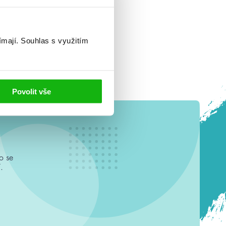
ímají.
Souhlas s využitím
Povolit vše
o se
.