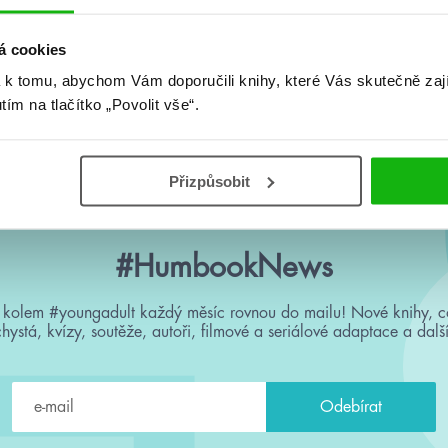
á cookies
 k tomu, abychom Vám doporučili knihy, které Vás skutečně zaj
utím na tlačítko „Povolit vše“.
Přizpůsobit
#HumbookNews
 kolem #youngadult každý měsíc rovnou do mailu! Nové knihy, c
chystá, kvízy, soutěže, autoři, filmové a seriálové adaptace a další