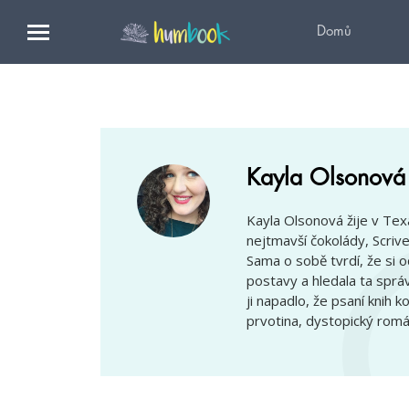
Domů
Kayla Olsonová
Kayla Olsonová žije v Texa
nejtmavší čokolády, Scri
Sama o sobě tvrdí, že si o
postavy a hledala ta správ
ji napadlo, že psaní knih k
prvotina, dystopický rom