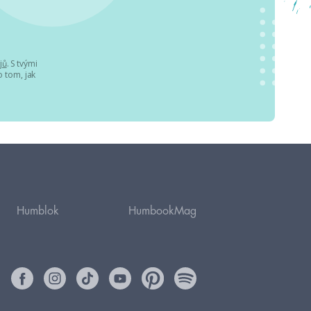
jů
. S tvými
 tom, jak
Humblok
HumbookMag