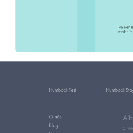
Tvá e-mai
osobními
HumbookFest
HumbookSta
O nás
Alb
Blog
5. k