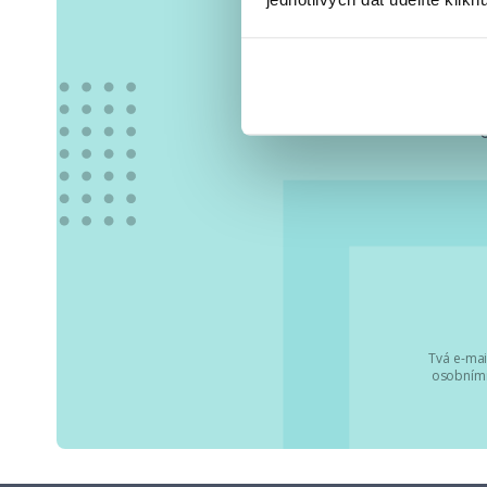
Vše
Tvá e-mai
osobními