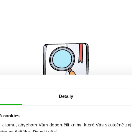
Detaily
Žádné knihy nenalezeny.
á cookies
 k tomu, abychom Vám doporučili knihy, které Vás skutečně zaj
utím na tlačítko „Povolit vše“.