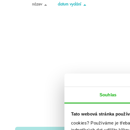
název
datum vydání
Souhlas
Tato webová stránka použív
cookies?
Používáme je třeba
jednotlivých dat udělíte klikn