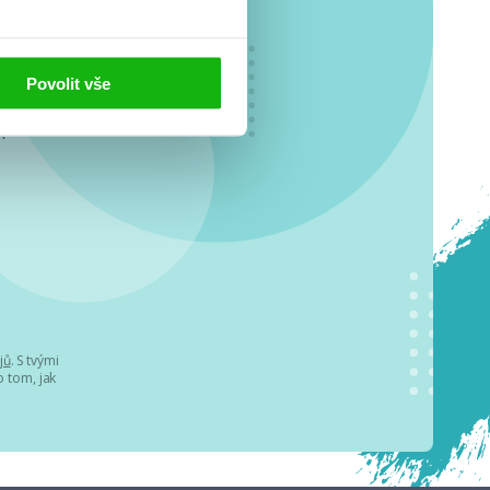
Povolit vše
o se
.
jů
. S tvými
 tom, jak