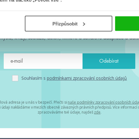
#HumbookNews
Přizpůsobit
 kolem #youngadult každý měsíc rovnou do mailu! Nové knihy, c
chystá, kvízy, soutěže, autoři, filmové a seriálové adaptace a další
Souhlasím s
podmínkami zpracování osobních údajů
lová adresa je u nás v bezpečí. Přečti si
naše podmínky zpracování osobních úda
 údaji nakládáme v mezích obecně závazných právních předpisů. Více informací o
zpracováváme tvé údaje, najdeš
zde
.