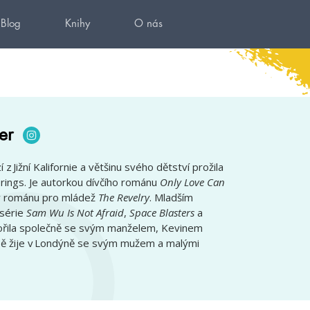
Blog
Knihy
O nás
er
 Jižní Kalifornie a většinu svého dětství prožila
rings. Je autorkou dívčího románu
Only Love Can
y románu pro mládež
The Revelry
. Mladším
 série
Sam Wu Is Not Afraid
,
Space Blasters
a
vořila společně se svým manželem, Kevinem
ě žije v Londýně se svým mužem a malými