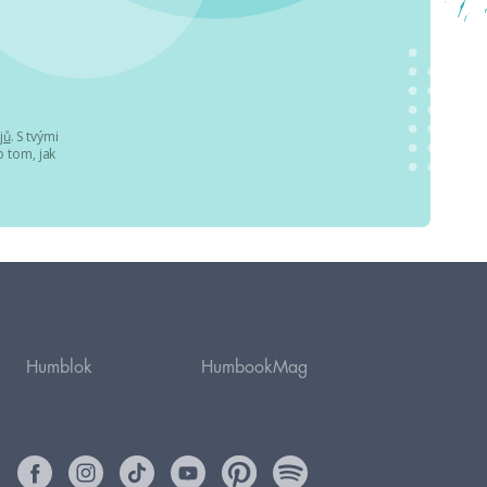
jů
. S tvými
 tom, jak
Humblok
HumbookMag