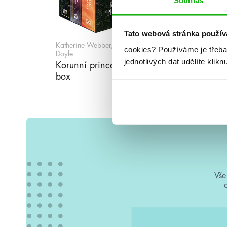
Souhlas
Tato webová stránka použív
Katherine Webber, Catherine
cookies?
Používáme je třeba
Doyle
Katherine Webber
jednotlivých dat udělíte klikn
Doyle
Korunní princezny –
Planoucí kor
box
Vše