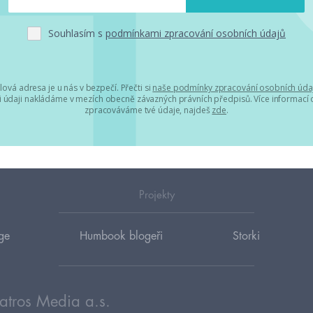
Souhlasím s
podmínkami zpracování osobních údajů
lová adresa je u nás v bezpečí. Přečti si
naše podmínky zpracování osobních úda
 údaji nakládáme v mezích obecně závazných právních předpisů. Více informací o
zpracováváme tvé údaje, najdeš
zde
.
Projekty
ge
Humbook blogeři
Storki
atros Media a.s.