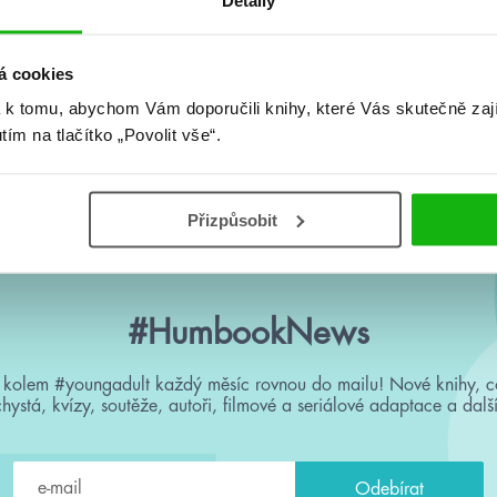
Detaily
á cookies
 k tomu, abychom Vám doporučili knihy, které Vás skutečně zaj
, Catherine
Katherine Webber
Katherine Web
utím na tlačítko „Povolit vše“.
Doyle
Wing Jonesová
uny
Prokleté kr
Přizpůsobit
#HumbookNews
 kolem #youngadult každý měsíc rovnou do mailu! Nové knihy, c
chystá, kvízy, soutěže, autoři, filmové a seriálové adaptace a další