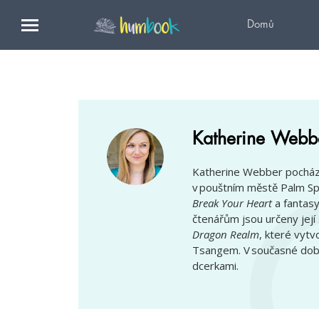
Domů
Katherine Webb
Katherine Webber pochází z
v pouštním městě Palm Sp
Break Your Heart
a fantas
čtenářům jsou určeny její
Dragon Realm
, které vyt
Tsangem. V současné dob
dcerkami.