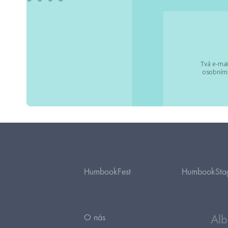
Tvá e-mai
osobními
HumbookFest
HumbookSta
O nás
Alb