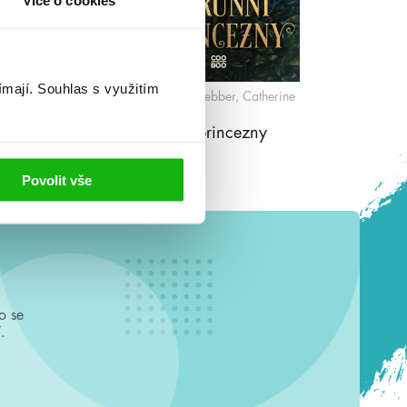
Více o cookies
ímají.
Souhlas s využitím
ber, Catherine
Katherine Webber, Catherine
Doyle
álovny
Korunní princezny
Povolit vše
o se
.