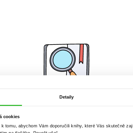
Detaily
Žádné knihy nenalezeny.
á cookies
 k tomu, abychom Vám doporučili knihy, které Vás skutečně zaj
utím na tlačítko „Povolit vše“.