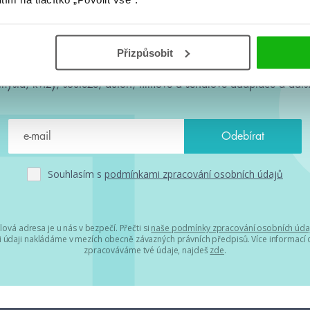
#HumbookNews
Přizpůsobit
 kolem #youngadult každý měsíc rovnou do mailu! Nové knihy, c
chystá, kvízy, soutěže, autoři, filmové a seriálové adaptace a další
Souhlasím s
podmínkami zpracování osobních údajů
lová adresa je u nás v bezpečí. Přečti si
naše podmínky zpracování osobních úda
 údaji nakládáme v mezích obecně závazných právních předpisů. Více informací o
zpracováváme tvé údaje, najdeš
zde
.