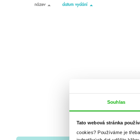
název
datum vydání
Souhlas
Tato webová stránka použív
cookies?
Používáme je třeba
jednotlivých dat udělíte klikn