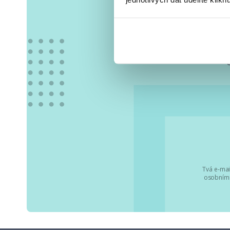
Vše
Tvá e-mai
osobními