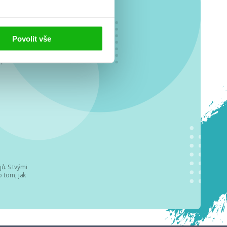
Povolit vše
o se
.
jů
. S tvými
 tom, jak