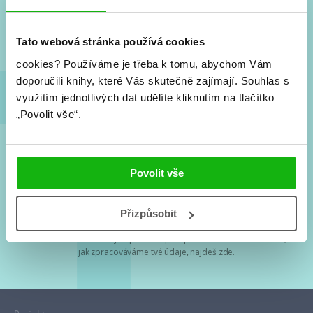
Nové knihy, co se chystá, kvízy, soutěže, autoři, filmové
a seriálové adaptace a další.
Tato webová stránka používá cookies
cookies?
Používáme je třeba k tomu, abychom Vám
doporučili knihy, které Vás skutečně zajímají.
Souhlas s
využitím jednotlivých dat udělíte kliknutím na tlačítko
„Povolit vše“.
Souhlasím s
podmínkami zpracování osobních údajů
Povolit vše
Tvá e-mailová adresa je u nás v bezpečí. Přečti si
naše podmínky
Přizpůsobit
zpracování osobních údajů
. S tvými osobními údaji nakládáme v
mezích obecně závazných právních předpisů. Více informací o tom,
jak zpracováváme tvé údaje, najdeš
zde
.