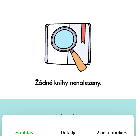
Žádné knihy nenalezeny.
#HumbookNews
Vše kolem #youngadult každý měsíc rovnou do mailu!
Souhlas
Detaily
Více o cookies