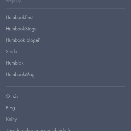
Projekty
HumbookFest
HumbookStage
Humbook blogeři
Storki
Humblok
HumbookMag
O nás
Blog
Knihy
Zásady ochrany osobních údajů