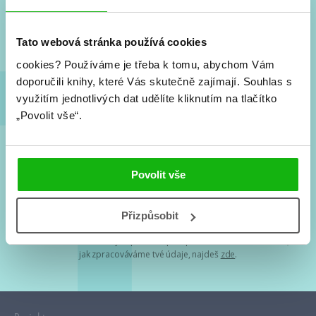
Nové knihy, co se chystá, kvízy, soutěže, autoři, filmové
a seriálové adaptace a další.
Tato webová stránka používá cookies
cookies?
Používáme je třeba k tomu, abychom Vám
doporučili knihy, které Vás skutečně zajímají.
Souhlas s
využitím jednotlivých dat udělíte kliknutím na tlačítko
„Povolit vše“.
Souhlasím s
podmínkami zpracování osobních údajů
Povolit vše
Tvá e-mailová adresa je u nás v bezpečí. Přečti si
naše podmínky
Přizpůsobit
zpracování osobních údajů
. S tvými osobními údaji nakládáme v
mezích obecně závazných právních předpisů. Více informací o tom,
jak zpracováváme tvé údaje, najdeš
zde
.