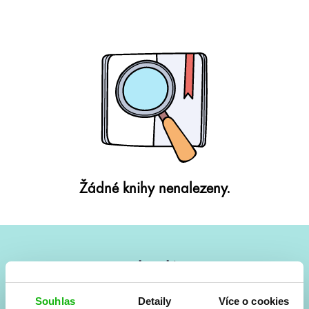
Žádné knihy nenalezeny.
#HumbookNews
Vše kolem #youngadult každý měsíc rovnou do mailu!
Souhlas
Detaily
Více o cookies