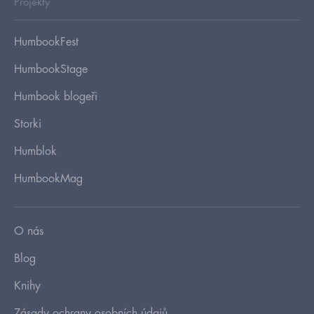
Projekty
HumbookFest
HumbookStage
Humbook blogeři
Storki
Humblok
HumbookMag
O nás
Blog
Knihy
Zásady ochrany osobních údajů