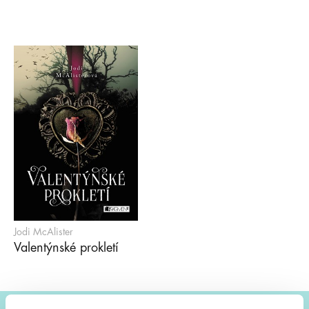
Jodi McAlister
Valentýnské prokletí