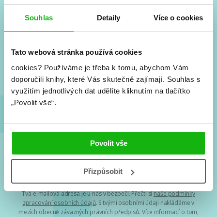
#HumbookNews
Souhlas
Detaily
Více o cookies
Vše kolem #youngadult každý měsíc rovnou do mailu!
Nové knihy, co se chystá, kvízy, soutěže, autoři, filmové
Tato webová stránka používá cookies
a seriálové adaptace a další.
cookies?
Používáme je třeba k tomu, abychom Vám
doporučili knihy, které Vás skutečně zajímají.
Souhlas s
využitím jednotlivých dat udělíte kliknutím na tlačítko
„Povolit vše“.
Povolit vše
Souhlasím s
podmínkami zpracování osobních údajů
Přizpůsobit
Tvá e-mailová adresa je u nás v bezpečí. Přečti si
naše podmínky
zpracování osobních údajů
. S tvými osobními údaji nakládáme v
mezích obecně závazných právních předpisů. Více informací o tom,