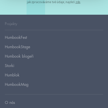
jak zpracováváme tvé údaje, najdeš
zde
.
Projekty
HumbookFest
HumbookStage
Humbook blogeři
Storki
Humblok
HumbookMag
O nás