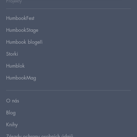
Projekty
HumbookFest
HumbookStage
Humbook blogeři
Storki
Humblok
HumbookMag
O nás
Blog
Knihy
Zásady ochrany osobních údajů