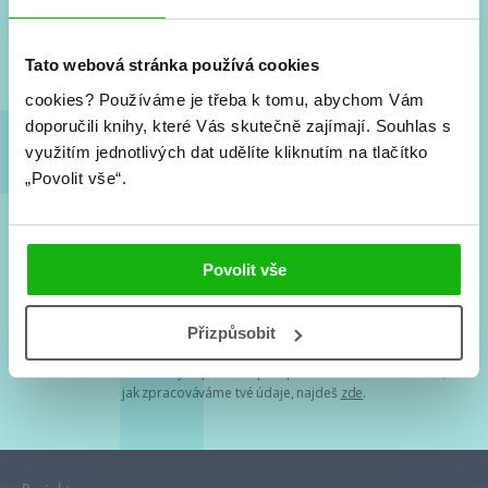
Nové knihy, co se chystá, kvízy, soutěže, autoři, filmové
a seriálové adaptace a další.
Tato webová stránka používá cookies
cookies?
Používáme je třeba k tomu, abychom Vám
doporučili knihy, které Vás skutečně zajímají.
Souhlas s
využitím jednotlivých dat udělíte kliknutím na tlačítko
„Povolit vše“.
Souhlasím s
podmínkami zpracování osobních údajů
Povolit vše
Tvá e-mailová adresa je u nás v bezpečí. Přečti si
naše podmínky
Přizpůsobit
zpracování osobních údajů
. S tvými osobními údaji nakládáme v
mezích obecně závazných právních předpisů. Více informací o tom,
jak zpracováváme tvé údaje, najdeš
zde
.