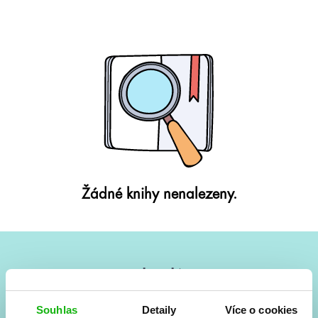
Žádné knihy nenalezeny.
#HumbookNews
Vše kolem #youngadult každý měsíc rovnou do mailu!
Souhlas
Detaily
Více o cookies