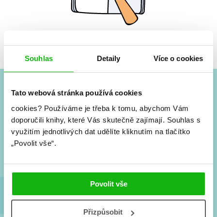
Žádné knihy nenalezeny.
Souhlas
Detaily
Více o cookies
Tato webová stránka používá cookies
#HumbookNews
cookies?
Používáme je třeba k tomu, abychom Vám
doporučili knihy, které Vás skutečně zajímají.
Souhlas s
Vše kolem #youngadult každý měsíc rovnou do mailu!
Nové knihy, co se chystá, kvízy, soutěže, autoři, filmové
využitím jednotlivých dat udělíte kliknutím na tlačítko
a seriálové adaptace a další.
„Povolit vše“.
Povolit vše
Přizpůsobit