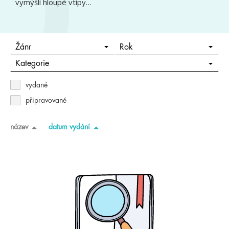
vymýšlí hloupé vtipy…
Žánr
Rok
Kategorie
vydané
připravované
název
datum vydání