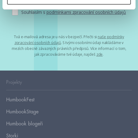
Souhlasím s
podmínkami zpracování osobních údajů
Tvá e-mailová adresa je u nás v bezpečí. Přečti si
naše podmínky
zpracování osobních údajů
. S tvými osobními údaji nakládáme v
mezích obecně závazných právních předpisů. Více informací o tom,
jak zpracováváme tvé údaje, najdeš
zde
.
Projekty
HumbookFest
HumbookStage
Humbook blogeři
Storki