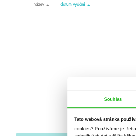
název
datum vydání
Souhlas
Tato webová stránka použív
cookies?
Používáme je třeba
jednotlivých dat udělíte klikn