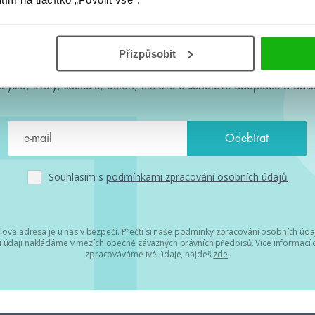
#HumbookNews
Přizpůsobit
 kolem #youngadult každý měsíc rovnou do mailu! Nové knihy, c
chystá, kvízy, soutěže, autoři, filmové a seriálové adaptace a další
Souhlasím s
podmínkami zpracování osobních údajů
lová adresa je u nás v bezpečí. Přečti si
naše podmínky zpracování osobních úda
 údaji nakládáme v mezích obecně závazných právních předpisů. Více informací o
zpracováváme tvé údaje, najdeš
zde
.