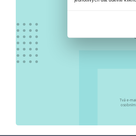
Vše
Tvá e-mai
osobními