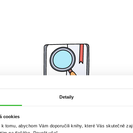
Detaily
Žádné knihy nenalezeny.
á cookies
 k tomu, abychom Vám doporučili knihy, které Vás skutečně zaj
utím na tlačítko „Povolit vše“.