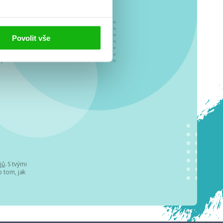
Povolit vše
o se
.
jů
. S tvými
 tom, jak