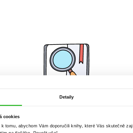
Detaily
Žádné knihy nenalezeny.
á cookies
 k tomu, abychom Vám doporučili knihy, které Vás skutečně zaj
utím na tlačítko „Povolit vše“.