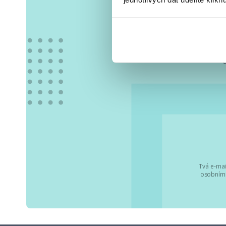
Vše
Tvá e-mai
osobními