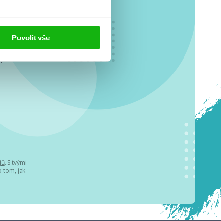
Povolit vše
o se
.
jů
. S tvými
 tom, jak