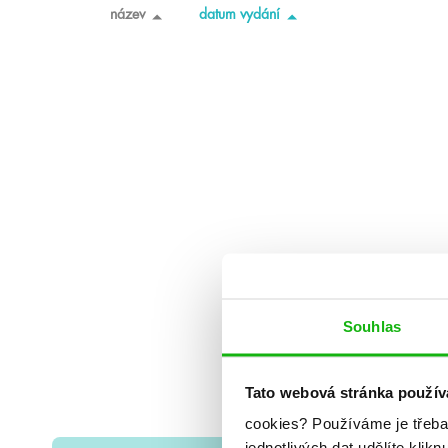
název
datum vydání
Souhlas
Tato webová stránka použív
cookies?
Používáme je třeba
jednotlivých dat udělíte klikn