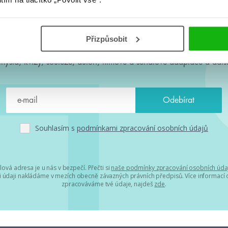
#HumbookNews
Přizpůsobit
 kolem #youngadult každý měsíc rovnou do mailu! Nové knihy, c
chystá, kvízy, soutěže, autoři, filmové a seriálové adaptace a další
Souhlasím s
podmínkami zpracování osobních údajů
lová adresa je u nás v bezpečí. Přečti si
naše podmínky zpracování osobních úda
 údaji nakládáme v mezích obecně závazných právních předpisů. Více informací o
zpracováváme tvé údaje, najdeš
zde
.