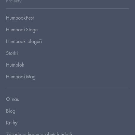
Projekty
HumbookFest
HumbookStage
Humbook blogeři
Storki
Humblok
HumbookMag
O nás
Blog
Knihy
Zásady ochrany osobních údajů