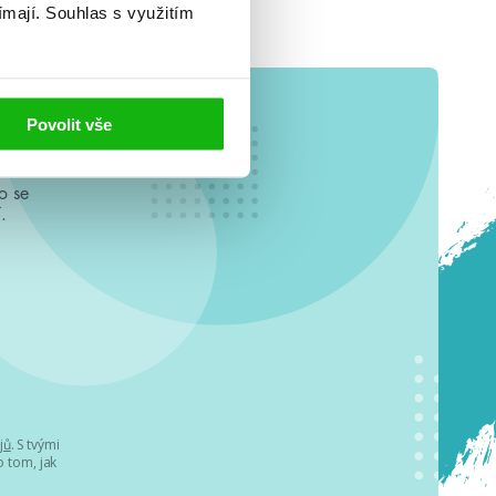
ímají.
Souhlas s využitím
Povolit vše
o se
.
jů
. S tvými
 tom, jak