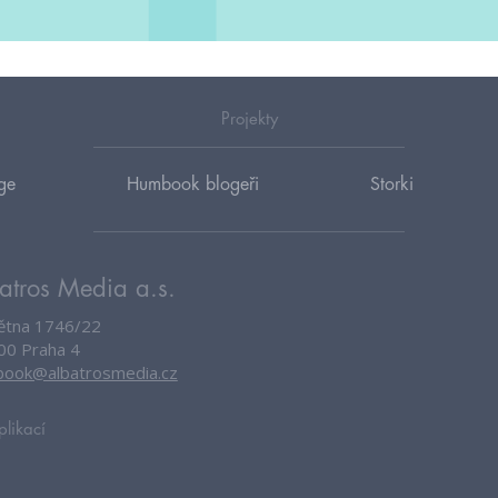
Projekty
ge
Humbook blogeři
Storki
atros Media a.s.
větna 1746/22
00 Praha 4
ook@albatrosmedia.cz
plikací