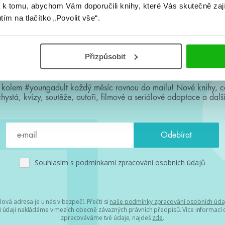
 k tomu, abychom Vám doporučili knihy, které Vás skutečně zaj
utím na tlačítko „Povolit vše“.
Přizpůsobit
#HumbookNews
 kolem #youngadult každý měsíc rovnou do mailu! Nové knihy, c
chystá, kvízy, soutěže, autoři, filmové a seriálové adaptace a další
Souhlasím s
podmínkami zpracování osobních údajů
lová adresa je u nás v bezpečí. Přečti si
naše podmínky zpracování osobních úda
 údaji nakládáme v mezích obecně závazných právních předpisů. Více informací o
zpracováváme tvé údaje, najdeš
zde
.