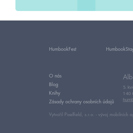
HumbookFest
HumbookSta
O nás
Alb
Blog
5. k
140 
Knihy
humb
Zásady ochrany osobních údajů
Vytvořil Pixelfield, s.r.o. -
vývoj mobilních a