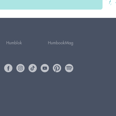
Humblok
HumbookMag