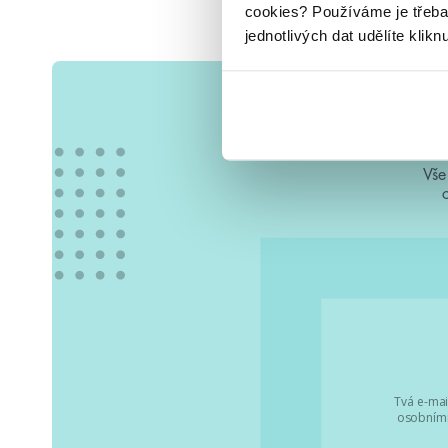
cookies?
Používáme je třeba
jednotlivých dat udělíte klikn
Vše
Tvá e-mai
osobními