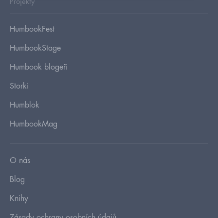
Projekty
HumbookFest
HumbookStage
Humbook blogeři
Storki
Humblok
HumbookMag
O nás
Blog
Knihy
Zásady ochrany osobních údajů