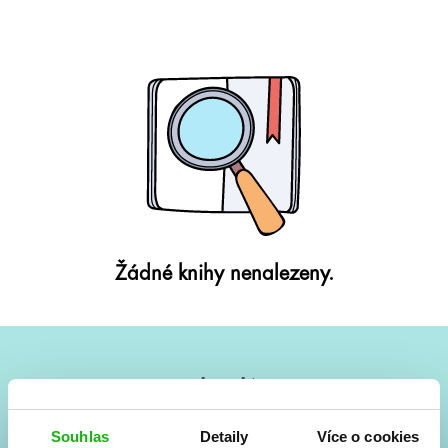
Žádné knihy nenalezeny.
#HumbookNews
Vše kolem #youngadult každý měsíc rovnou do mailu!
Souhlas
Detaily
Více o cookies