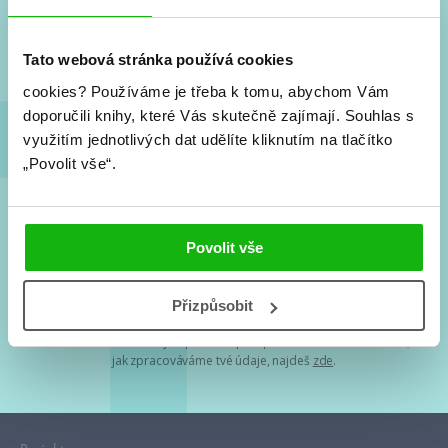
Nové knihy, co se chystá, kvízy, soutěže, autoři, filmové
a seriálové adaptace a další.
Tato webová stránka používá cookies
cookies?
Používáme je třeba k tomu, abychom Vám
doporučili knihy, které Vás skutečně zajímají.
Souhlas s
využitím jednotlivých dat udělíte kliknutím na tlačítko
„Povolit vše“.
Souhlasím s
podmínkami zpracování osobních údajů
Povolit vše
Tvá e-mailová adresa je u nás v bezpečí. Přečti si
naše podmínky
Přizpůsobit
zpracování osobních údajů
. S tvými osobními údaji nakládáme v
mezích obecně závazných právních předpisů. Více informací o tom,
jak zpracováváme tvé údaje, najdeš
zde
.