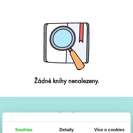
Žádné knihy nenalezeny.
#HumbookNews
Vše kolem #youngadult každý měsíc rovnou do mailu!
Souhlas
Detaily
Více o cookies