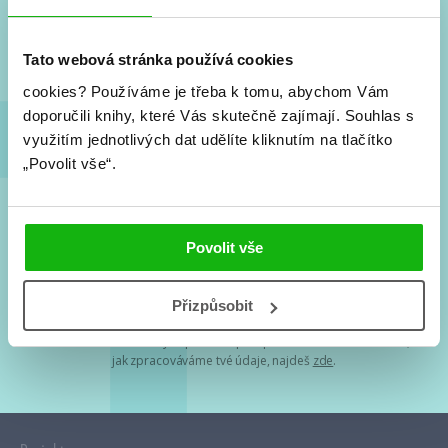
Nové knihy, co se chystá, kvízy, soutěže, autoři, filmové
a seriálové adaptace a další.
Tato webová stránka používá cookies
cookies?
Používáme je třeba k tomu, abychom Vám
doporučili knihy, které Vás skutečně zajímají.
Souhlas s
využitím jednotlivých dat udělíte kliknutím na tlačítko
„Povolit vše“.
Souhlasím s
podmínkami zpracování osobních údajů
Povolit vše
Tvá e-mailová adresa je u nás v bezpečí. Přečti si
naše podmínky
Přizpůsobit
zpracování osobních údajů
. S tvými osobními údaji nakládáme v
mezích obecně závazných právních předpisů. Více informací o tom,
jak zpracováváme tvé údaje, najdeš
zde
.