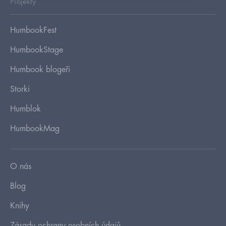
Projekty
HumbookFest
HumbookStage
Humbook blogeři
Storki
Humblok
HumbookMag
O nás
Blog
Knihy
Zásady ochrany osobních údajů