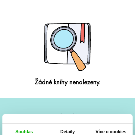
Žádné knihy nenalezeny.
#HumbookNews
Vše kolem #youngadult každý měsíc rovnou do mailu!
Souhlas
Detaily
Více o cookies