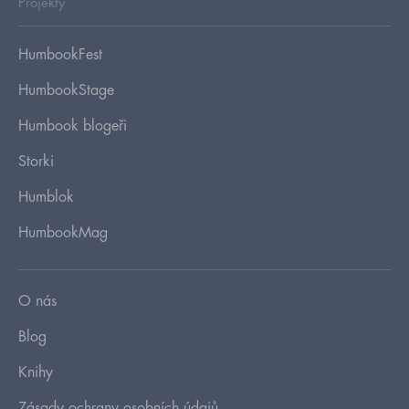
Projekty
HumbookFest
HumbookStage
Humbook blogeři
Storki
Humblok
HumbookMag
O nás
Blog
Knihy
Zásady ochrany osobních údajů