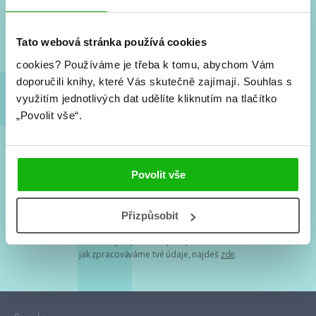
Nové knihy, co se chystá, kvízy, soutěže, autoři, filmové
a seriálové adaptace a další.
Tato webová stránka používá cookies
cookies?
Používáme je třeba k tomu, abychom Vám
doporučili knihy, které Vás skutečně zajímají.
Souhlas s
využitím jednotlivých dat udělíte kliknutím na tlačítko
„Povolit vše“.
Souhlasím s
podmínkami zpracování osobních údajů
Povolit vše
Tvá e-mailová adresa je u nás v bezpečí. Přečti si
naše podmínky
Přizpůsobit
zpracování osobních údajů
. S tvými osobními údaji nakládáme v
mezích obecně závazných právních předpisů. Více informací o tom,
jak zpracováváme tvé údaje, najdeš
zde
.