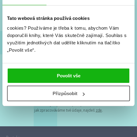
Nové knihy, co se chystá, kvízy, soutěže, autoři, filmové
a seriálové adaptace a další.
Tato webová stránka používá cookies
cookies?
Používáme je třeba k tomu, abychom Vám
doporučili knihy, které Vás skutečně zajímají.
Souhlas s
využitím jednotlivých dat udělíte kliknutím na tlačítko
„Povolit vše“.
Souhlasím s
podmínkami zpracování osobních údajů
Povolit vše
Tvá e-mailová adresa je u nás v bezpečí. Přečti si
naše podmínky
Přizpůsobit
zpracování osobních údajů
. S tvými osobními údaji nakládáme v
mezích obecně závazných právních předpisů. Více informací o tom,
jak zpracováváme tvé údaje, najdeš
zde
.