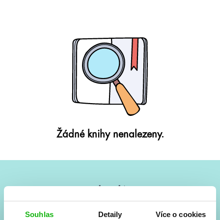
Žádné knihy nenalezeny.
#HumbookNews
Vše kolem #youngadult každý měsíc rovnou do mailu!
Souhlas
Detaily
Více o cookies