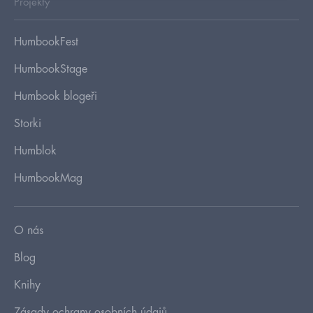
Projekty
HumbookFest
HumbookStage
Humbook blogeři
Storki
Humblok
HumbookMag
O nás
Blog
Knihy
Zásady ochrany osobních údajů