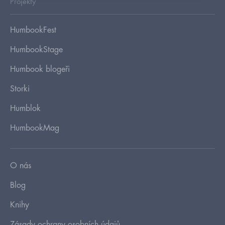
Projekty
HumbookFest
HumbookStage
Humbook blogeři
Storki
Humblok
HumbookMag
O nás
Blog
Knihy
Zásady ochrany osobních údajů