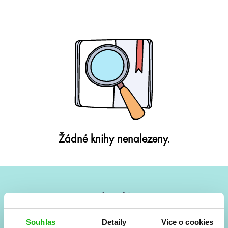
Žádné knihy nenalezeny.
#HumbookNews
Vše kolem #youngadult každý měsíc rovnou do mailu!
Souhlas
Detaily
Více o cookies