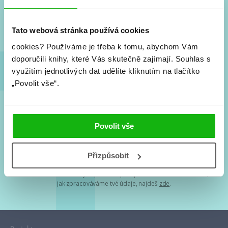
Nové knihy, co se chystá, kvízy, soutěže, autoři, filmové
a seriálové adaptace a další.
Tato webová stránka používá cookies
cookies?
Používáme je třeba k tomu, abychom Vám
doporučili knihy, které Vás skutečně zajímají.
Souhlas s
využitím jednotlivých dat udělíte kliknutím na tlačítko
„Povolit vše“.
Souhlasím s
podmínkami zpracování osobních údajů
Povolit vše
Tvá e-mailová adresa je u nás v bezpečí. Přečti si
naše podmínky
Přizpůsobit
zpracování osobních údajů
. S tvými osobními údaji nakládáme v
mezích obecně závazných právních předpisů. Více informací o tom,
jak zpracováváme tvé údaje, najdeš
zde
.