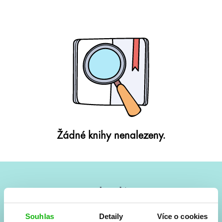
Žádné knihy nenalezeny.
#HumbookNews
Vše kolem #youngadult každý měsíc rovnou do mailu!
Souhlas
Detaily
Více o cookies