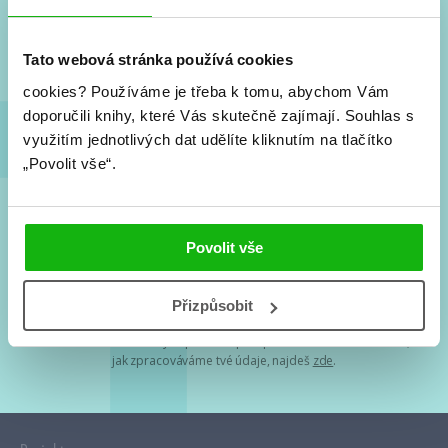
Nové knihy, co se chystá, kvízy, soutěže, autoři, filmové
a seriálové adaptace a další.
Tato webová stránka používá cookies
cookies?
Používáme je třeba k tomu, abychom Vám
doporučili knihy, které Vás skutečně zajímají.
Souhlas s
využitím jednotlivých dat udělíte kliknutím na tlačítko
„Povolit vše“.
Souhlasím s
podmínkami zpracování osobních údajů
Povolit vše
Tvá e-mailová adresa je u nás v bezpečí. Přečti si
naše podmínky
Přizpůsobit
zpracování osobních údajů
. S tvými osobními údaji nakládáme v
mezích obecně závazných právních předpisů. Více informací o tom,
jak zpracováváme tvé údaje, najdeš
zde
.