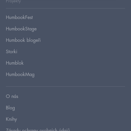
Projekty
HumbookFest
HumbookStage
Humbook blogeři
Storki
Humblok
HumbookMag
O nás
Blog
Knihy
Zásady ochrany osobních údajů