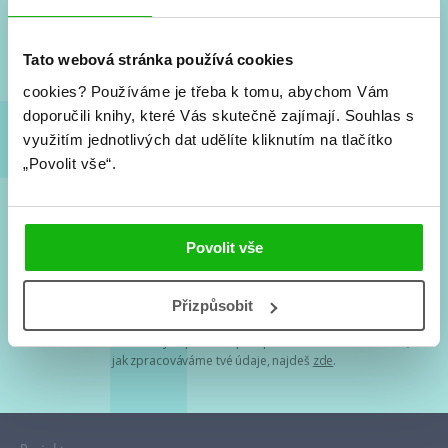
Nové knihy, co se chystá, kvízy, soutěže, autoři, filmové
a seriálové adaptace a další.
Tato webová stránka používá cookies
cookies?
Používáme je třeba k tomu, abychom Vám
doporučili knihy, které Vás skutečně zajímají.
Souhlas s
využitím jednotlivých dat udělíte kliknutím na tlačítko
„Povolit vše“.
Souhlasím s
podmínkami zpracování osobních údajů
Povolit vše
Tvá e-mailová adresa je u nás v bezpečí. Přečti si
naše podmínky
Přizpůsobit
zpracování osobních údajů
. S tvými osobními údaji nakládáme v
mezích obecně závazných právních předpisů. Více informací o tom,
jak zpracováváme tvé údaje, najdeš
zde
.