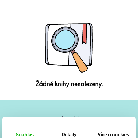
Žádné knihy nenalezeny.
#HumbookNews
Vše kolem #youngadult každý měsíc rovnou do mailu!
Souhlas
Detaily
Více o cookies