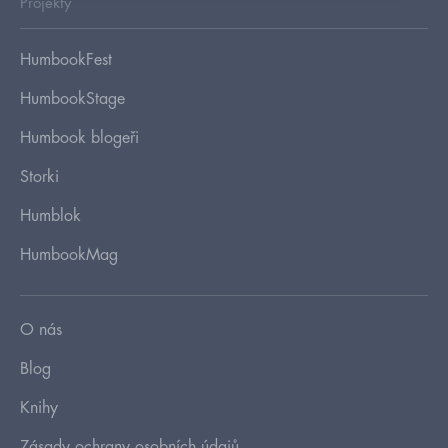
Projekty
HumbookFest
HumbookStage
Humbook blogeři
Storki
Humblok
HumbookMag
O nás
Blog
Knihy
Zásady ochrany osobních údajů