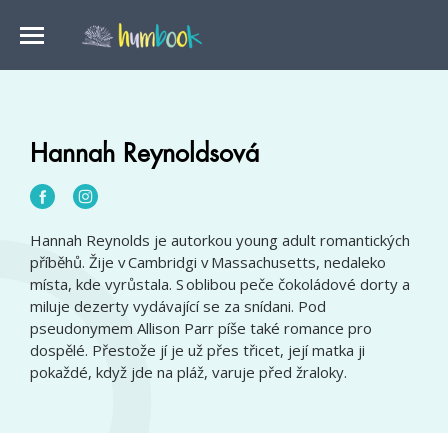
Hannah Reynoldsová
Hannah Reynolds je autorkou young adult romantických
příběhů. Žije v Cambridgi v Massachusetts, nedaleko
místa, kde vyrůstala. S oblibou peče čokoládové dorty a
miluje dezerty vydávající se za snídani. Pod
pseudonymem Allison Parr píše také romance pro
dospělé. Přestože jí je už přes třicet, její matka ji
pokaždé, když jde na pláž, varuje před žraloky.