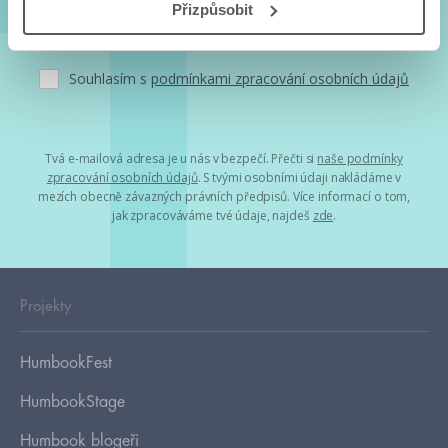
Přizpůsobit
Souhlasím s
podmínkami zpracování osobních údajů
Tvá e-mailová adresa je u nás v bezpečí. Přečti si
naše podmínky
zpracování osobních údajů
. S tvými osobními údaji nakládáme v
mezích obecně závazných právních předpisů. Více informací o tom,
jak zpracováváme tvé údaje, najdeš
zde
.
Projekty
HumbookFest
HumbookStage
Humbook blogeři