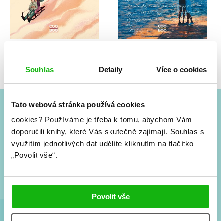
Hannah Reynoldsová
Hannah Reynoldsová
Lekce flirtování
Tajemné dopisy
Souhlas
Detaily
Více o cookies
Tato webová stránka používá cookies
#HumbookNews
cookies?
Používáme je třeba k tomu, abychom Vám
doporučili knihy, které Vás skutečně zajímají.
Souhlas s
Vše kolem #youngadult každý měsíc rovnou do mailu!
využitím jednotlivých dat udělíte kliknutím na tlačítko
Nové knihy, co se chystá, kvízy, soutěže, autoři, filmové
„Povolit vše“.
a seriálové adaptace a další.
Povolit vše