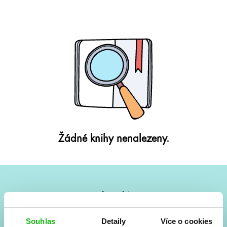
Žádné knihy nenalezeny.
#HumbookNews
Vše kolem #youngadult každý měsíc rovnou do mailu!
Souhlas
Detaily
Více o cookies