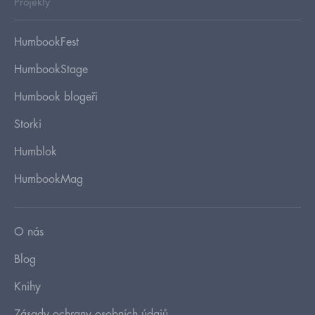
Projekty
HumbookFest
HumbookStage
Humbook blogeři
Storki
Humblok
HumbookMag
O nás
Blog
Knihy
Zásady ochrany osobních údajů