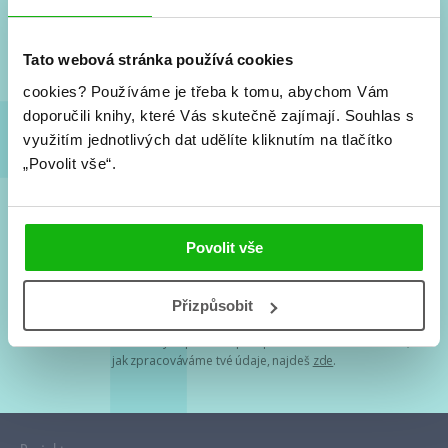
Nové knihy, co se chystá, kvízy, soutěže, autoři, filmové
a seriálové adaptace a další.
Tato webová stránka používá cookies
cookies?
Používáme je třeba k tomu, abychom Vám
doporučili knihy, které Vás skutečně zajímají.
Souhlas s
využitím jednotlivých dat udělíte kliknutím na tlačítko
„Povolit vše“.
Souhlasím s
podmínkami zpracování osobních údajů
Povolit vše
Tvá e-mailová adresa je u nás v bezpečí. Přečti si
naše podmínky
Přizpůsobit
zpracování osobních údajů
. S tvými osobními údaji nakládáme v
mezích obecně závazných právních předpisů. Více informací o tom,
jak zpracováváme tvé údaje, najdeš
zde
.