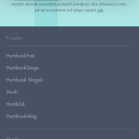
mezích obecně závazných právních předpisů. Více informací o tom,
jak zpracováváme tvé údaje, najdeš
zde
.
Projekty
HumbookFest
HumbookStage
Humbook blogeři
Storki
Humblok
HumbookMag