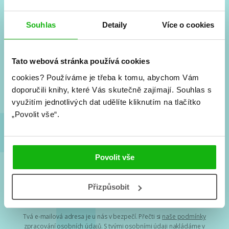
Souhlas
Detaily
Více o cookies
#HumbookNews
Vše kolem #youngadult každý měsíc rovnou do mailu!
Tato webová stránka používá cookies
Nové knihy, co se chystá, kvízy, soutěže, autoři, filmové
a seriálové adaptace a další.
cookies?
Používáme je třeba k tomu, abychom Vám
doporučili knihy, které Vás skutečně zajímají.
Souhlas s
využitím jednotlivých dat udělíte kliknutím na tlačítko
„Povolit vše“.
Povolit vše
Souhlasím s
podmínkami zpracování osobních údajů
Přizpůsobit
Tvá e-mailová adresa je u nás v bezpečí. Přečti si
naše podmínky
zpracování osobních údajů
. S tvými osobními údaji nakládáme v