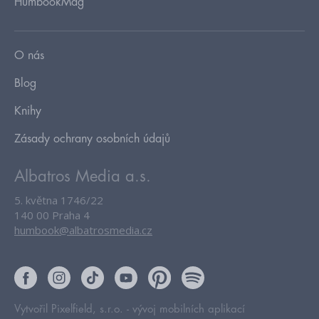
HumbookMag
O nás
Blog
Knihy
Zásady ochrany osobních údajů
Albatros Media a.s.
5. května 1746/22
140 00 Praha 4
humbook@albatrosmedia.cz
Vytvořil Pixelfield, s.r.o. -
vývoj mobilních aplikací