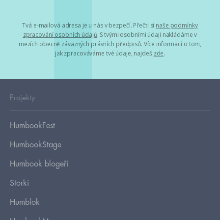
Tvá e-mailová adresa je u nás v bezpečí. Přečti si
naše podmínky
zpracování osobních údajů
. S tvými osobními údaji nakládáme v
mezích obecně závazných právních předpisů. Více informací o tom,
jak zpracováváme tvé údaje, najdeš
zde
.
Projekty
HumbookFest
HumbookStage
Humbook blogeři
Storki
Humblok