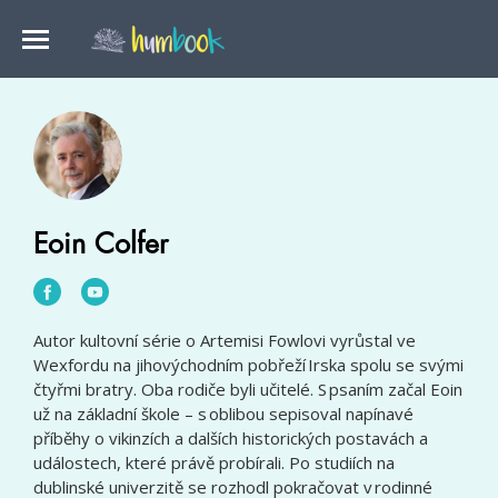
Eoin Colfer
Autor kultovní série o Artemisi Fowlovi vyrůstal ve
Wexfordu na jihovýchodním pobřeží Irska spolu se svými
čtyřmi bratry. Oba rodiče byli učitelé. S psaním začal Eoin
už na základní škole – s oblibou sepisoval napínavé
příběhy o vikinzích a dalších historických postavách a
událostech, které právě probírali. Po studiích na
dublinské univerzitě se rozhodl pokračovat v rodinné