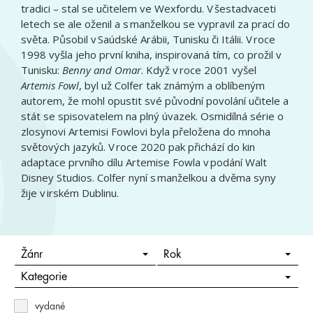
tradici – stal se učitelem ve Wexfordu. V šestadvaceti
letech se ale oženil a s manželkou se vypravil za prací do
světa. Působil v Saúdské Arábii, Tunisku či Itálii. V roce
1998 vyšla jeho první kniha, inspirovaná tím, co prožil v
Tunisku:
Benny and Omar
. Když v roce 2001 vyšel
Artemis Fowl
, byl už Colfer tak známým a oblíbeným
autorem, že mohl opustit své původní povolání učitele a
stát se spisovatelem na plný úvazek. Osmidílná série o
zlosynovi Artemisi Fowlovi byla přeložena do mnoha
světových jazyků. V roce 2020 pak přichází do kin
adaptace prvního dílu Artemise Fowla v podání Walt
Disney Studios. Colfer nyní s manželkou a dvěma syny
žije v irském Dublinu.
Žánr
Rok
Kategorie
vydané