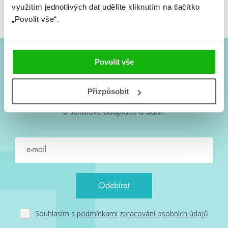
Artemis Fowl
využitím jednotlivých dat udělíte kliknutím na tlačítko
„Povolit vše“.
Povolit vše
#HumbookNews
Přizpůsobit
Vše kolem #youngadult každý měsíc rovnou do mailu!
Nové knihy, co se chystá, kvízy, soutěže, autoři, filmové
a seriálové adaptace a další.
Souhlasím s
podmínkami zpracování osobních údajů