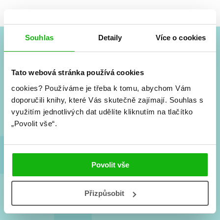
Souhlas
Detaily
Více o cookies
#HumbookNews
Tato webová stránka používá cookies
Vše kolem #youngadult každý měsíc rovnou do mailu!
cookies?
Používáme je třeba k tomu, abychom Vám
Nové knihy, co se chystá, kvízy, soutěže, autoři, filmové
a seriálové adaptace a další.
doporučili knihy, které Vás skutečně zajímají.
Souhlas s
využitím jednotlivých dat udělíte kliknutím na tlačítko
„Povolit vše“.
Povolit vše
Přizpůsobit
Souhlasím s
podmínkami zpracování osobních údajů