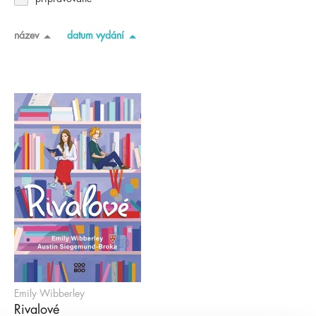
název
datum vydání
Emily Wibberley
Rivalové