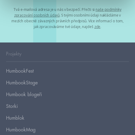
Tvá e-mailová adresa je u nás v bezpečí. Přečti si
naše podmínky
zpracování osobních údajů
. S tvými osobními údaji nakládáme v
mezích obecně závazných právních předpisů. Více informací o tom,
jak zpracováváme tvé údaje, najdeš
zde
.
Projekty
HumbookFest
HumbookStage
Humbook blogeři
Storki
Humblok
HumbookMag