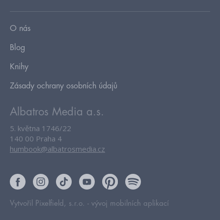
O nás
Blog
Knihy
Zásady ochrany osobních údajů
Albatros Media a.s.
5. května 1746/22
140 00 Praha 4
humbook@albatrosmedia.cz
Vytvořil Pixelfield, s.r.o. -
vývoj mobilních aplikací