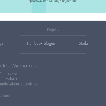
zpracováváme tvé údaje, najdeš
zde
.
Projekty
ge
Humbook blogeři
Storki
atros Media a.s.
větna 1746/22
00 Praha 4
ook@albatrosmedia.cz
plikací