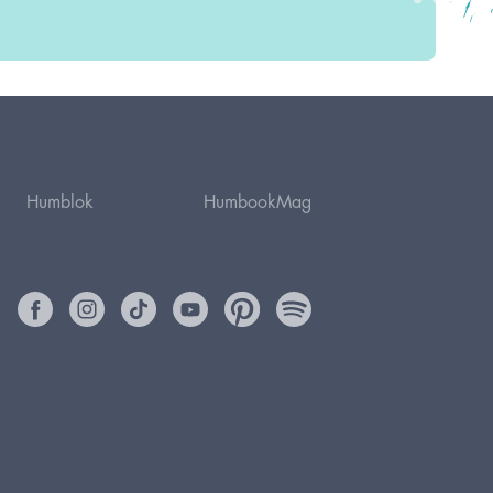
Humblok
HumbookMag