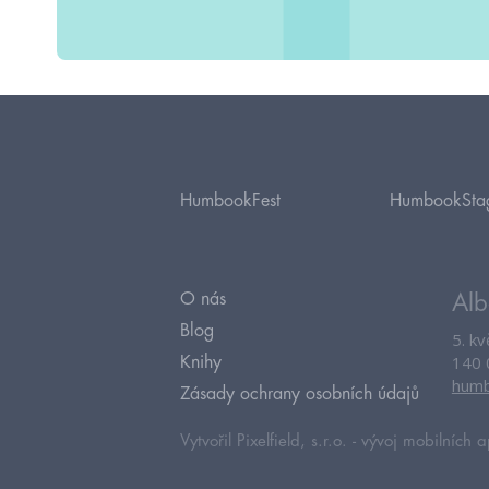
HumbookFest
HumbookSta
O nás
Alb
Blog
5. k
140 
Knihy
humb
Zásady ochrany osobních údajů
Vytvořil Pixelfield, s.r.o. -
vývoj mobilních a