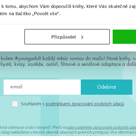
 k tomu, abychom Vám doporučili knihy, které Vás skutečně zaj
utím na tlačítko „Povolit vše“.
Přizpůsobit
#HumbookNews
 kolem #youngadult každý měsíc rovnou do mailu! Nové knihy, c
chystá, kvízy, soutěže, autoři, filmové a seriálové adaptace a další
Souhlasím s
podmínkami zpracování osobních údajů
lová adresa je u nás v bezpečí. Přečti si
naše podmínky zpracování osobních úda
 údaji nakládáme v mezích obecně závazných právních předpisů. Více informací o