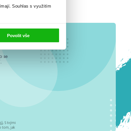
ímají.
Souhlas s využitím
Povolit vše
o se
.
jů
. S tvými
 tom, jak