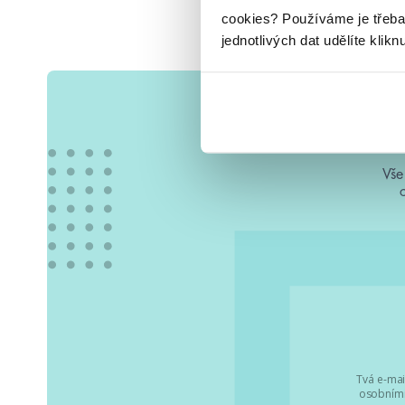
cookies?
Používáme je třeba
jednotlivých dat udělíte klikn
Vše
Tvá e-mai
osobními