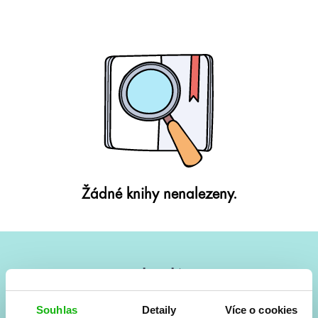
Žádné knihy nenalezeny.
#HumbookNews
Vše kolem #youngadult každý měsíc rovnou do mailu!
Souhlas
Detaily
Více o cookies