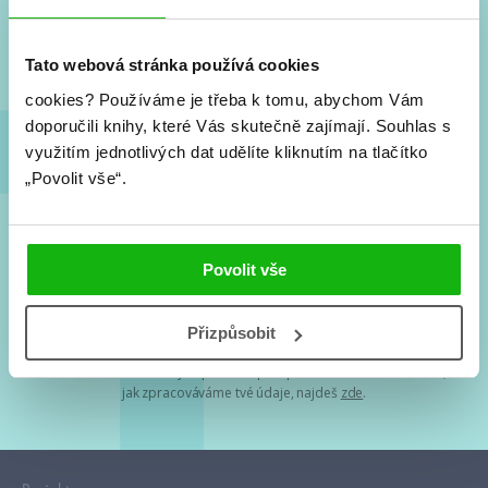
Nové knihy, co se chystá, kvízy, soutěže, autoři, filmové
a seriálové adaptace a další.
Tato webová stránka používá cookies
cookies?
Používáme je třeba k tomu, abychom Vám
doporučili knihy, které Vás skutečně zajímají.
Souhlas s
využitím jednotlivých dat udělíte kliknutím na tlačítko
„Povolit vše“.
Souhlasím s
podmínkami zpracování osobních údajů
Povolit vše
Tvá e-mailová adresa je u nás v bezpečí. Přečti si
naše podmínky
Přizpůsobit
zpracování osobních údajů
. S tvými osobními údaji nakládáme v
mezích obecně závazných právních předpisů. Více informací o tom,
jak zpracováváme tvé údaje, najdeš
zde
.