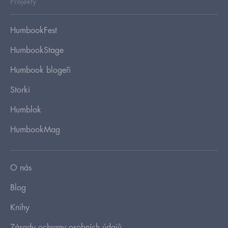
Projekty
HumbookFest
HumbookStage
Humbook blogeři
Storki
Humblok
HumbookMag
O nás
Blog
Knihy
Zásady ochrany osobních údajů