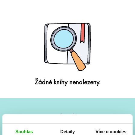
Žádné knihy nenalezeny.
#HumbookNews
Vše kolem #youngadult každý měsíc rovnou do mailu!
Souhlas
Detaily
Více o cookies