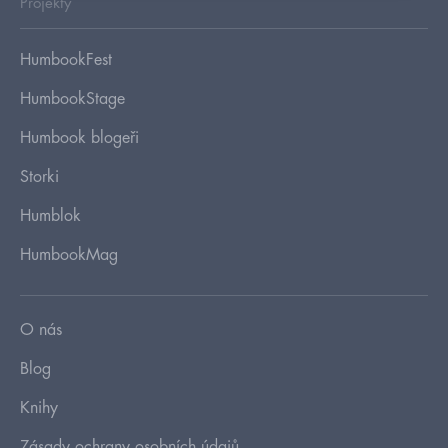
Projekty
HumbookFest
HumbookStage
Humbook blogeři
Storki
Humblok
HumbookMag
O nás
Blog
Knihy
Zásady ochrany osobních údajů