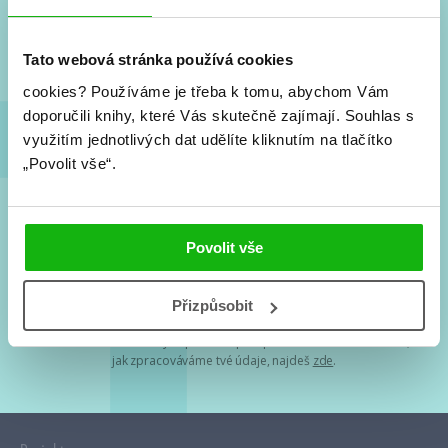
Nové knihy, co se chystá, kvízy, soutěže, autoři, filmové
a seriálové adaptace a další.
Tato webová stránka používá cookies
cookies?
Používáme je třeba k tomu, abychom Vám
doporučili knihy, které Vás skutečně zajímají.
Souhlas s
využitím jednotlivých dat udělíte kliknutím na tlačítko
„Povolit vše“.
Souhlasím s
podmínkami zpracování osobních údajů
Povolit vše
Tvá e-mailová adresa je u nás v bezpečí. Přečti si
naše podmínky
Přizpůsobit
zpracování osobních údajů
. S tvými osobními údaji nakládáme v
mezích obecně závazných právních předpisů. Více informací o tom,
jak zpracováváme tvé údaje, najdeš
zde
.