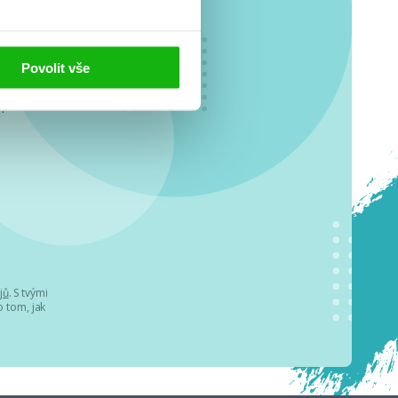
Povolit vše
o se
.
jů
. S tvými
 tom, jak