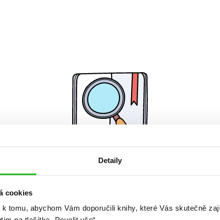
Detaily
Žádné knihy nenalezeny.
á cookies
 k tomu, abychom Vám doporučili knihy, které Vás skutečně zaj
utím na tlačítko „Povolit vše“.