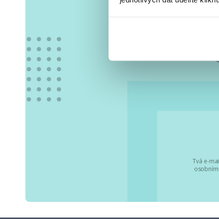
Vše
Tvá e-mai
osobními