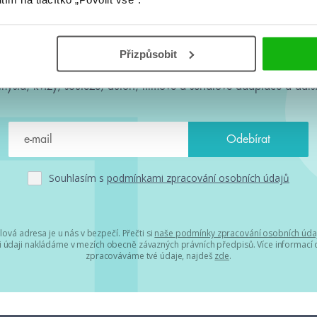
#HumbookNews
Přizpůsobit
 kolem #youngadult každý měsíc rovnou do mailu! Nové knihy, c
chystá, kvízy, soutěže, autoři, filmové a seriálové adaptace a další
Souhlasím s
podmínkami zpracování osobních údajů
lová adresa je u nás v bezpečí. Přečti si
naše podmínky zpracování osobních úda
 údaji nakládáme v mezích obecně závazných právních předpisů. Více informací o
zpracováváme tvé údaje, najdeš
zde
.