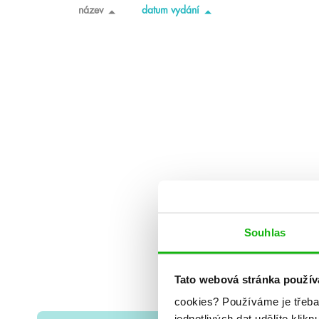
název
datum vydání
Souhlas
Tato webová stránka použív
cookies?
Používáme je třeba
jednotlivých dat udělíte klikn