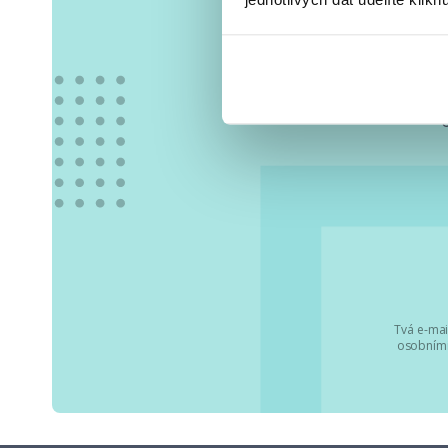
Vše
Tvá e-mai
osobními