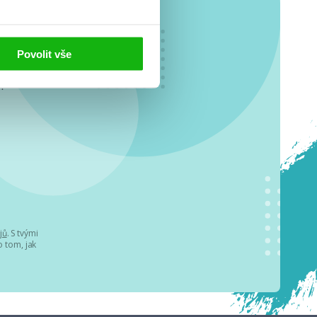
Povolit vše
o se
.
jů
. S tvými
 tom, jak