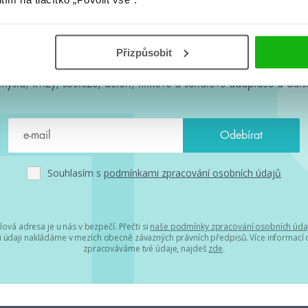
#HumbookNews
Přizpůsobit
 kolem #youngadult každý měsíc rovnou do mailu! Nové knihy, c
chystá, kvízy, soutěže, autoři, filmové a seriálové adaptace a další
Souhlasím s
podmínkami zpracování osobních údajů
lová adresa je u nás v bezpečí. Přečti si
naše podmínky zpracování osobních úda
 údaji nakládáme v mezích obecně závazných právních předpisů. Více informací o
zpracováváme tvé údaje, najdeš
zde
.