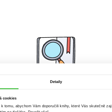
Detaily
Žádné knihy nenalezeny.
á cookies
 k tomu, abychom Vám doporučili knihy, které Vás skutečně zaj
utím na tlačítko „Povolit vše“.