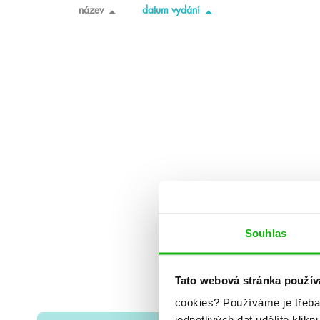
název
datum vydání
Souhlas
Tato webová stránka použív
cookies?
Používáme je třeba
jednotlivých dat udělíte klikn