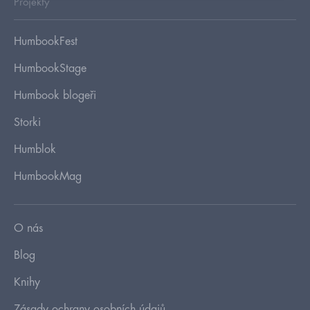
Projekty
HumbookFest
HumbookStage
Humbook blogeři
Storki
Humblok
HumbookMag
O nás
Blog
Knihy
Zásady ochrany osobních údajů