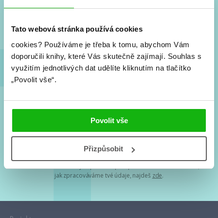
Nové knihy, co se chystá, kvízy, soutěže, autoři, filmové
a seriálové adaptace a další.
Tato webová stránka používá cookies
cookies?
Používáme je třeba k tomu, abychom Vám
doporučili knihy, které Vás skutečně zajímají.
Souhlas s
využitím jednotlivých dat udělíte kliknutím na tlačítko
„Povolit vše“.
Souhlasím s
podmínkami zpracování osobních údajů
Povolit vše
Tvá e-mailová adresa je u nás v bezpečí. Přečti si
naše podmínky
Přizpůsobit
zpracování osobních údajů
. S tvými osobními údaji nakládáme v
mezích obecně závazných právních předpisů. Více informací o tom,
jak zpracováváme tvé údaje, najdeš
zde
.