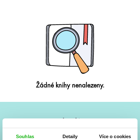
Žádné knihy nenalezeny.
#HumbookNews
Vše kolem #youngadult každý měsíc rovnou do mailu!
Souhlas
Detaily
Více o cookies