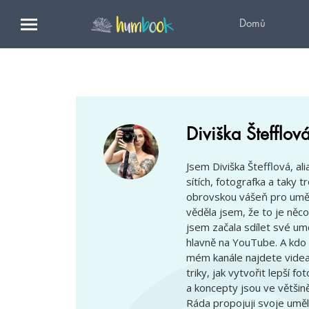
Domů
Diviška Štefflov
Jsem Diviška Štefflová, al
sítích, fotografka a taky 
obrovskou vášeň pro umění
věděla jsem, že to je něco
jsem začala sdílet své umě
hlavně na YouTube. A kdo 
mém kanále najdete videa n
triky, jak vytvořit lepší f
a koncepty jsou ve většině
Ráda propojuji svoje uměl