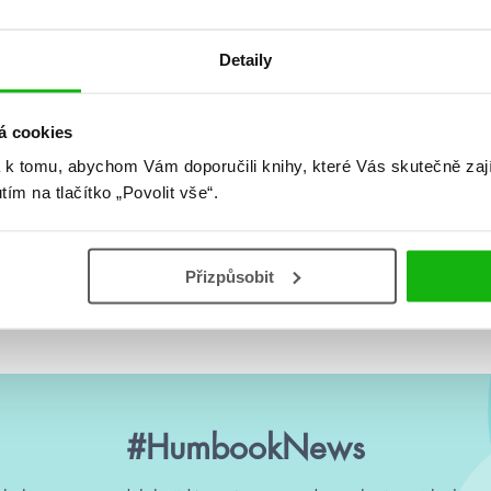
Detaily
á cookies
 k tomu, abychom Vám doporučili knihy, které Vás skutečně zaj
utím na tlačítko „Povolit vše“.
Žádné knihy nenalezeny.
Přizpůsobit
#HumbookNews