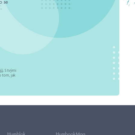
o se
.
jů
. S tvými
 tom, jak
Humblok
HumbookMag