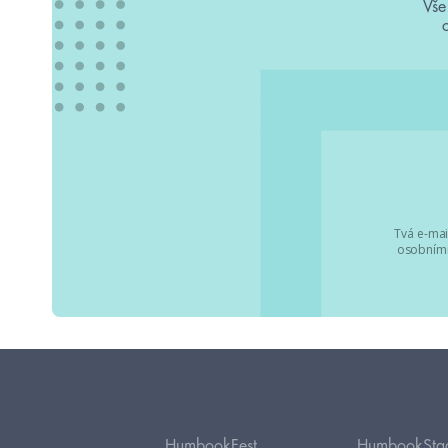
Vše
Tvá e-mai
osobními
HumbookFest
HumbookSta