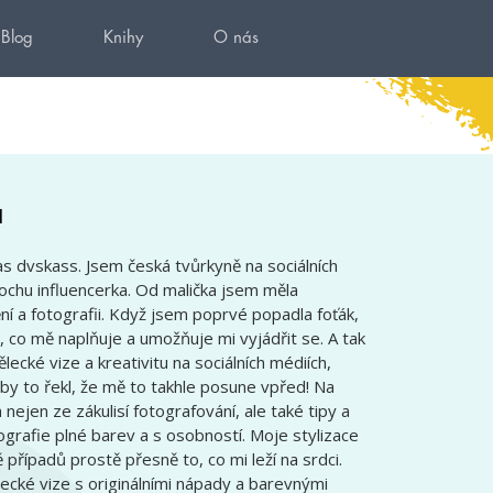
Blog
Knihy
O nás
á
ias dvskass. Jsem česká tvůrkyně na sociálních
trochu influencerka. Od malička jsem měla
 a fotografii. Když jsem poprvé popadla foťák,
, co mě naplňuje a umožňuje mi vyjádřit se. A tak
lecké vize a kreativitu na sociálních médiích,
by to řekl, že mě to takhle posune vpřed! Na
ejen ze zákulisí fotografování, ale také tipy a
otografie plné barev a s osobností. Moje stylizace
 případů prostě přesně to, co mi leží na srdci.
ecké vize s originálními nápady a barevnými