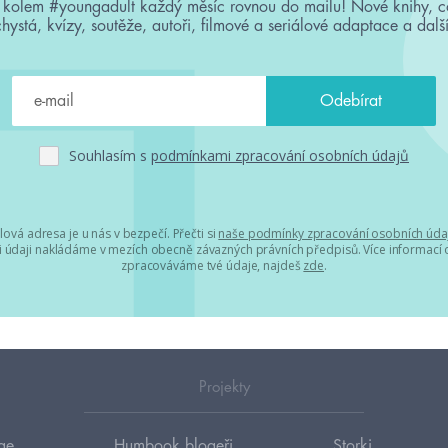
 kolem #youngadult každý měsíc rovnou do mailu! Nové knihy, c
chystá, kvízy, soutěže, autoři, filmové a seriálové adaptace a další
Souhlasím s
podmínkami zpracování osobních údajů
lová adresa je u nás v bezpečí. Přečti si
naše podmínky zpracování osobních úda
 údaji nakládáme v mezích obecně závazných právních předpisů. Více informací o
zpracováváme tvé údaje, najdeš
zde
.
Projekty
ge
Humbook blogeři
Storki